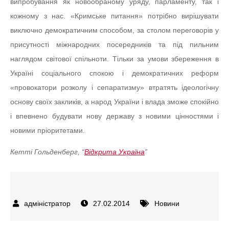
випробування як новообраному уряду, парламенту, так і
кожному з нас. «Кримське питання» потрібно вирішувати
виключно демократичним способом, за столом переговорів у
присутності міжнародних посередників та під пильним
наглядом світової спільноти. Тільки за умови збереження в
Україні соціального спокою і демократичних реформ
«провокатори розколу і сепаратизму» втратять ідеологічну
основу своїх закликів, а народ України і влада зможе спокійно
і впевнено будувати нову державу з новими цінностями і
новими пріоритетами.
Кетті Гольденберг, “
Відкрита Україна
”
27.02.2014
Новини