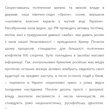
Скориставшись політичною кризою та зміною влади в
державі, наші північно-східні «брати», схоже, вирішили
«наловити власних карасів у мутній воді України».
Неозброєним оком видно, що РФ проводить активну політику,
метою якої є придушення давньої «жаби», яка давить росіян
з часів нашої Незалежності – приєднання Криму. Початок
цьому процесові, стандартно для більшості політичних
конфліктів ХХІ сторіччя, було покладено в засобах масової
інформації. Так, контрольовані Кремлем російські мас-медіа
протягом останніх місяців активно зомбують свідомість своєї
аудиторії на предмет наступу, а після останніх подій у Києві,
– перемоги в Україні «коричневої чуми» з усіма звідси
похідними наслідками. Посили досить прості і зрозумілі:
владу захопили екстремісти з числа неонацистів, які
сповідують різко націоналістичну, русофобську ідеологію.