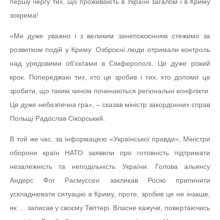
першу чергу тих, що проживають в Україні загалом і в Криму
зокрема!
«Ми дуже уважно і з великим занепокоєнням стежимо за
розвитком подій у Криму. Озброєні люди отримали контроль
над урядовими об’єктами в Сімферополі. Це дуже різкий
крок. Попереджаю тих, хто це зробив і тих, хто допоміг це
зробити, що таким чином починаються регіональні конфлікти.
Це дуже небезпечна гра», – сказав міністр закордонних справ
Польщі Радослав Сікорський.
В той же час, за інформацією «Української правди», Міністри
оборони країн НАТО заявили про готовність підтримати
незалежність та неподільність України. Голова альянсу
Андерс Фог Расмуссен закликав Росію припинити
ускладнювати ситуацію в Криму, проте, зробив це не інакше,
як … записав у своєму Твіттері. Власне кажучи, повертаючись