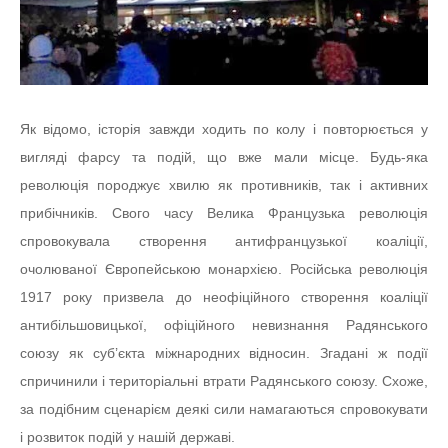
Як відомо, історія завжди ходить по колу і повторюється у
вигляді фарсу та подій, що вже мали місце. Будь-яка
революція породжує хвилю як противників, так і активних
прибічників. Свого часу Велика Французька революція
спровокувала створення антифранцузької коаліції,
очолюваної Європейською монархією. Російська революція
1917 року призвела до неофіційного створення коаліції
антибільшовицької, офіційного невизнання Радянського
союзу як суб’єкта міжнародних відносин. Згадані ж події
спричинили і територіальні втрати Радянського союзу. Схоже,
за подібним сценарієм деякі сили намагаються спровокувати
і розвиток подій у нашій державі.