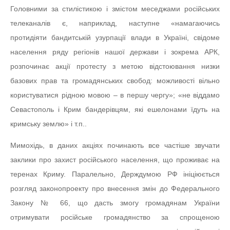
Головними за стилістикою і змістом меседжами російських
телеканалів є, наприклад, наступне «намагаючись
протидіяти бандитській узурпації влади в Україні, свідоме
населення ряду регіонів нашої держави і зокрема АРК,
розпочинає акції протесту з метою відстоювання низки
базових прав та громадянських свобод: можливості вільно
користуватися рідною мовою – в першу чергу»; «не віддамо
Севастополь і Крим бандерівцям, які ешелонами їдуть на
кримську землю» і т.п..
Мимохідь, в даних акціях починають все частіше звучати
заклики про захист російського населення, що проживає на
теренах Криму. Паралельно, Держдумою РФ ініціюється
розгляд законопроекту про внесення змін до Федерального
Закону № 66, що дасть змогу громадянам України
отримувати російське громадянство за спрощеною