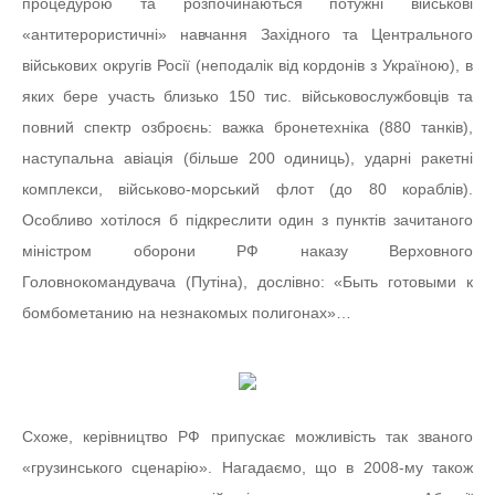
процедурою та розпочинаються потужні військові
«антитерористичні» навчання Західного та Центрального
військових округів Росії (неподалік від кордонів з Україною), в
яких бере участь близько 150 тис. військовослужбовців та
повний спектр озброєнь: важка бронетехніка (880 танків),
наступальна авіація (більше 200 одиниць), ударні ракетні
комплекси, військово-морський флот (до 80 кораблів).
Особливо хотілося б підкреслити один з пунктів зачитаного
міністром оборони РФ наказу Верховного
Головнокомандувача (Путіна), дослівно: «Быть готовыми к
бомбометанию на незнакомых полигонах»…
Схоже, керівництво РФ припускає можливість так званого
«грузинського сценарію». Нагадаємо, що в 2008-му також