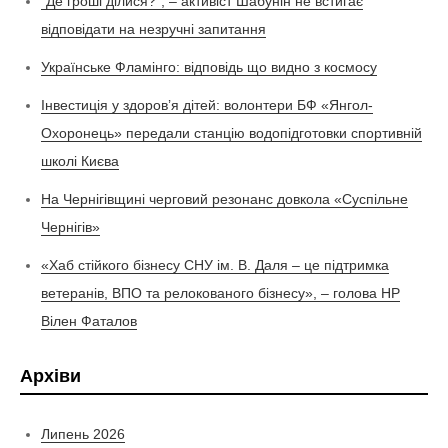
“Де гроші ділися?”, – активіст Шабунін не встигає
відповідати на незручні запитання
Українське Фламінго: відповідь що видно з космосу
Інвестиція у здоров’я дітей: волонтери БФ «Янгол-
Охоронець» передали станцію водопідготовки спортивній
школі Києва
На Чернігівщині черговий резонанс довкола «Суспільне
Чернігів»
«Хаб стійкого бізнесу СНУ ім. В. Даля – це підтримка
ветеранів, ВПО та релокованого бізнесу», – голова НР
Вілен Фаталов
Архіви
Липень 2026