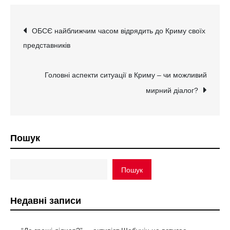
Навігація
ОБСЄ найближчим часом відрядить до Криму своїх
представників
записів
Головні аспекти ситуації в Криму – чи можливий
мирний діалог?
Пошук
Пошук
Недавні записи