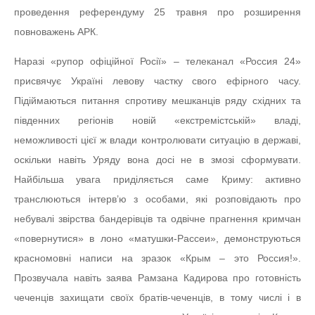
проведення референдуму 25 травня про розширення
повноважень АРК.
Наразі «рупор офіційної Росії» – телеканал «Россия 24»
присвячує Україні левову частку свого ефірного часу.
Підіймаються питання спротиву мешканців ряду східних та
південних регіонів новій «екстремістській» владі,
неможливості цієї ж влади контролювати ситуацію в державі,
оскільки навіть Уряду вона досі не в змозі сформувати.
Найбільша увага приділяється саме Криму: активно
транслюються інтерв’ю з особами, які розповідають про
небувалі звірства бандерівців та одвічне прагнення кримчан
«повернутися» в лоно «матушки-Рассеи», демонструються
красномовні написи на зразок «Крым – это Россия!».
Прозвучала навіть заява Рамзана Кадирова про готовність
чеченців захищати своїх братів-чеченців, в тому числі і в