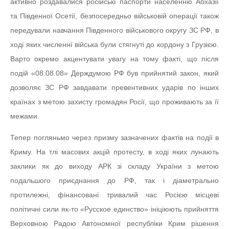
активно роздавалися російські паспорти населенню Абхазії
та Південної Осетії, безпосередньо військовій операції також
передували навчання Південного військового округу ЗС РФ, в
ході яких численні війська були стягнуті до кордону з Грузією.
Варто окремо акцентувати увагу на тому факті, що після
подій «08.08.08» Держдумою РФ був прийнятий закон, який
дозволяє ЗС РФ завдавати превентивних ударів по інших
країнах з метою захисту громадян Росії, що проживають за її
межами.
Тепер погляньмо через призму зазначених фактів на події в
Криму. На тлі масових акцій протесту, в ході яких лунають
заклики як до виходу АРК зі складу України з метою
подальшого приєднання до РФ, так і діаметрально
протилежні, фінансовані тривалий час Росією місцеві
політичні сили як-то «Русское единство» ініціюють прийняття
Верховною Радою Автономної республіки Крим рішення