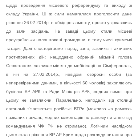
щодо проведення місцевого референдуму та виходу зі
складу України. Ці ж сили намагалися проголосити дане
рішення 26.02.2014р. в обхід регламенту, просто увірвавшись
до зали засідань. На заваді цьому стали місцеві
проукраїнськи налаштовані громадяни, в тому числі кримські
татари. Далі спостерігаємо парад заяв, закликів і активних
протиправних дій: нещодавно обраний міський голова
Севастополя закликає містян до мобілізації на Сімферополь;
в ніч на 27.02.2014р., невідомі озброєні особи (за
неперевіреними даними, в кількості 60 чоловік) захоплюють
будівлю ВР АРК та Ради Міністрів АРК, жодних вимог при
цьому не заявляючи. Паралельно, неподалік від столиці
автономії з’являються російські БТРи (можливо «в рамках»
названих навчань, жодних коментарів по даному питанню від
командування ЧФ РФ не отримано). Логічним наслідком
цього стало рішення ВР АР Крим щодо розгляду питання про