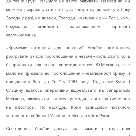
до тієї ж Грузії, більшого не варто очікувати. Навряд чи ми
можемо розраховувати на якусь конкретну допомогу з боку
Заходу у разі, не доведи, Господи, «активних дій» Росії, крім,
безумовно «глибокого занепокоєння» чергового
єврочиновника.
«Кримське питання» для новітньої України намагались
розігрувати з часів проголошення її незалежності. Варто хоча
б пригадати так зване «президентство» Ю.Мєшкова, яке
мало не призвело до проголошення «незалежності Криму» і
приєднання його до Росії у 1995 році. Тоді саме Кучмі і
Єльцину вдалось оперативно відреагувати на сепаратизм
Мєшкова, ліквідувати загрозу громадянського протистояння
на півострові. Як наслідок, Крим залишився частиною
унітарної та соборної України, а Мєшков утік в Росію.
Сьогодення України диктує нові вимоги і готує нові