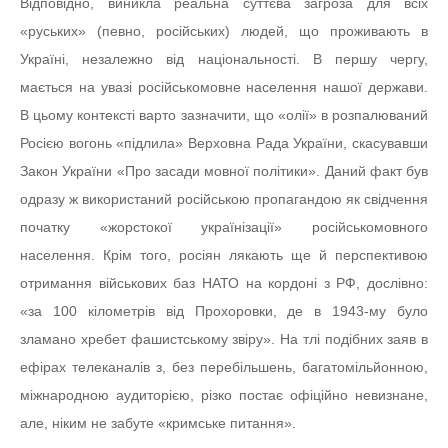
Відповідно, виникла реальна суттєва загроза для всіх
«руських» (певно, російських) людей, що проживають в
Україні, незалежно від національності. В першу чергу,
мається на увазі російськомовне населення нашої держави.
В цьому контексті варто зазначити, що «олії» в розпалюваний
Росією вогонь «підлила» Верховна Рада України, скасувавши
Закон України «Про засади мовної політики». Даний факт був
одразу ж використаний російською пропагандою як свідчення
початку «жорстокої українізації» російськомовного
населення. Крім того, росіян лякають ще й перспективою
отримання військових баз НАТО на кордоні з РФ, дослівно:
«за 100 кілометрів від Прохоровки, де в 1943-му було
зламано хребет фашистському звіру». На тлі подібних заяв в
ефірах телеканалів з, без перебільшень, багатомільйонною,
міжнародною аудиторією, різко постає офіційно невизнане,
але, ніким не забуте «кримське питання».