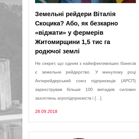
Земельні рейдери Віталія
Скоцика? Або, як безкарно
«віджати» у фермерів
Житомирщини 1,5 тис га
родючої землі
Не секрет, що одним з найефективніших бізнесів
є земельне рейдерство. У минулому році
Антирейдерський союз підприємців (АРСП)
зареєстрував більше 100 випадків силових
захоплень агропідприємств і […]
28.09.2018