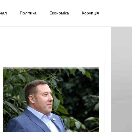
інал
Політика
Економіка
Корупція