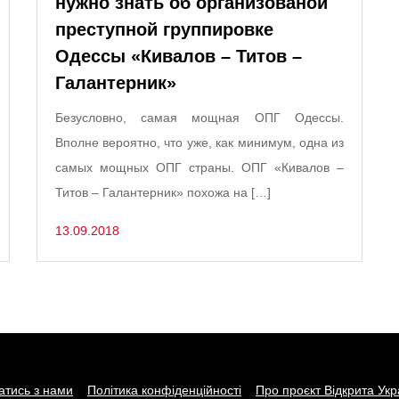
нужно знать об организованой
преступной группировке
Одессы «Кивалов – Титов –
Галантерник»
Безусловно, самая мощная ОПГ Одессы.
Вполне вероятно, что уже, как минимум, одна из
самых мощных ОПГ страны. ОПГ «Кивалов –
Титов – Галантерник» похожа на […]
13.09.2018
затись з нами
Політика конфіденційності
Про проєкт Відкрита Укр