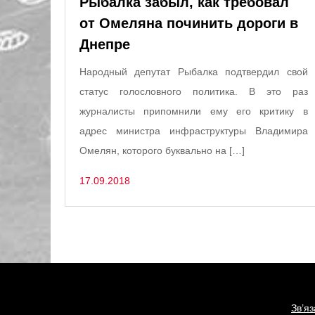
Рыбалка забыл, как требовал
от Омеляна починить дороги в
Днепре
Народный депутат Рыбалка подтвердил свой
статус голословного политика. В это раз
журналисты припомнили ему его критику в
адрес министра инфраструктуры Владимира
Омелян, которого буквально на […]
17.09.2018
Зв’я