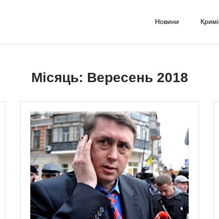
Новини
Крим
-UA NET
надійне джерело новин та експертних думок
Місяць:
Вересень 2018