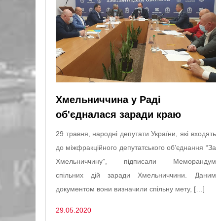
Хмельниччина у Раді
об'єдналася заради краю
29 травня, народні депутати України, які входять
до міжфракційного депутатського об’єднання “За
Хмельниччину”, підписали Меморандум
спільних дій заради Хмельниччини. Даним
документом вони визначили спільну мету, […]
29.05.2020