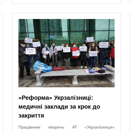
«Реформа» Укрзалізниці:
медичні заклади за крок до
закриття
Працівники лікарень АТ «Укрзалізниця»