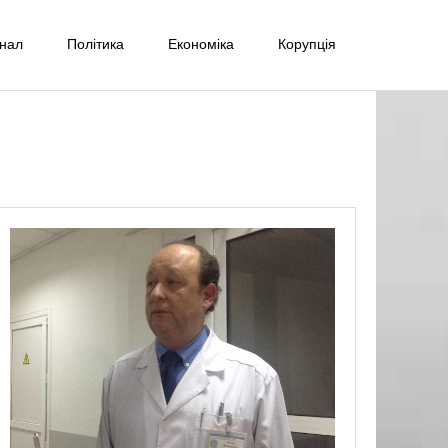
інал
Політика
Економіка
Корупція