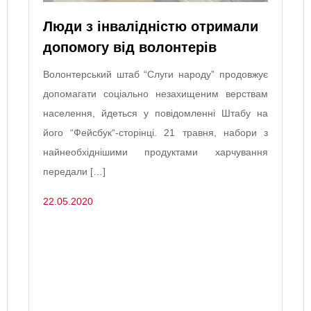
Люди з інвалідністю отримали
допомогу від волонтерів
Волонтерський штаб “Слуги народу” продовжує
допомагати соціально незахищеним верствам
населення, йдеться у повідомленні Штабу на
його “Фейсбук“-сторінці. 21 травня, набори з
найнеобхіднішими продуктами харчування
передали […]
22.05.2020