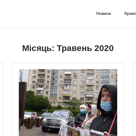
Новини
Крим
-UA NET
надійне джерело новин та експертних думок
Місяць:
Травень 2020