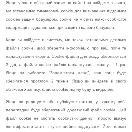
Якщо у вас є обліковий запис на сайті і ви ввійдете в нього,
ми встановимо тимчасовий cookie для визначення підтримки
cookies вашим браузером, cookie не містить ніякої особистої
інформації і віддаляється при закритті вашого браузера.
Коли ви ввійдете в систему, ми також встановимо декілька
файлів cookie, щоб зберегти інформацію про ваш логін та
налаштування екрана. Cookie-файли для входу зберігаються
2 дні, а файли cookie-файлів налаштувань екрану – 1 рік.
Якщо ви виберете “Запам’ятати мене”, ваш логін буде
зберігатися протягом 2 тижнів. Якщо ви вийдете зі свого
облікового запису, файли cookie логіну будуть видалені.
Якщо ви редагуєте або публікуєте статтю, у вашому веб-
переглядачі буде збережений додатковий файл cookie. Цей
файл cookie не містить особистих даних і просто вказує
ідентифікатор статті, яку ви щойно редагували. Його термін