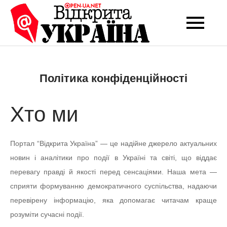
Перейти
до
Open-UA
Це ваше надійне
вмісту
джерело новин та
NET
експертних думок
Політика конфіденційності
Хто ми
Портал “Відкрита Україна” — це надійне джерело актуальних
новин і аналітики про події в Україні та світі, що віддає
перевагу правді й якості перед сенсаціями. Наша мета —
сприяти формуванню демократичного суспільства, надаючи
перевірену інформацію, яка допомагає читачам краще
розуміти сучасні події.