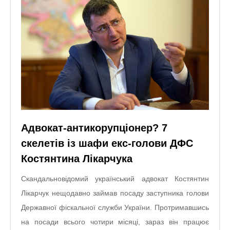
Адвокат-антикорупціонер? 7
скелетів із шафи екс-голови ДФС
Костянтина Лікарчука
Скандальновідомий український адвокат Костянтин
Лікарчук нещодавно займав посаду заступника голови
Державної фіскальної служби України. Протримавшись
на посади всього чотири місяці, зараз він працює