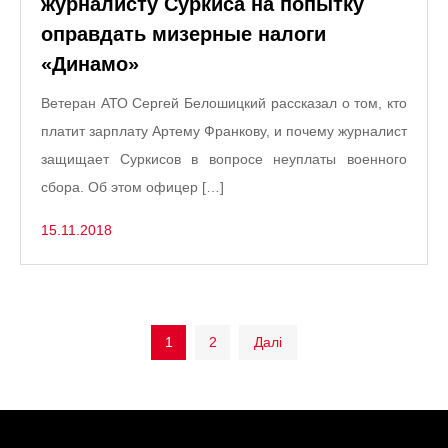
журналисту Суркиса на попытку
оправдать мизерные налоги
«Динамо»
Ветеран АТО Сергей Белошицкий рассказал о том, кто
платит зарплату Артему Франкову, и почему журналист
защищает Суркисов в вопросе неуплаты военного
сбора. Об этом офицер […]
15.11.2018
Пагінація
1
2
Далі
записів