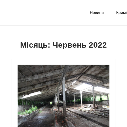
Новини
Крим
-UA NET
надійне джерело новин та експертних думок
Місяць:
Червень 2022