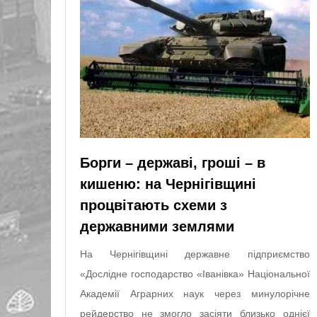
Борги – державі, гроші – в
кишеню: на Чернігівщині
процвітають схеми з
державними землями
На Чернігівщині державне підприємство
«Дослідне господарство «Іванівка» Національної
Академії Аграрних наук через минулорічне
рейдерство не змогло засіяти близько однієї