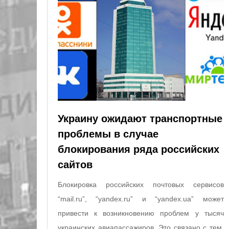
Украину ожидают транспортные
проблемы в случае
блокирования ряда российских
сайтов
Блокировка российских почтовых сервисов
“mail.ru”, “yandex.ru” и “yandex.ua” может
привести к возникновению проблем у тысяч
украинских авиапассажиров. Это связано с тем,