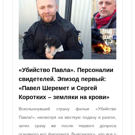
«Убийство Павла». Персоналии
свидетелей. Эпизод первый:
«Павел Шеремет и Сергей
Коротких – земляки на крови»
Всколыхнувший страну фильм «Убийство
Павла!», несмотря на жесткую подачу и разгон,
затих сразу же после первого допроса
основного его фигуранта. Выяснилось, что все о