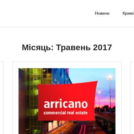
Новини
Крим
-UA NET
надійне джерело новин та експертних думок
Місяць:
Травень 2017