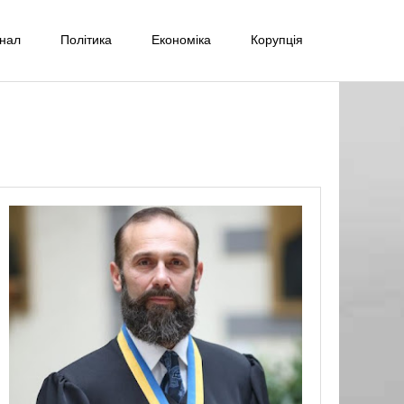
інал
Політика
Економіка
Корупція