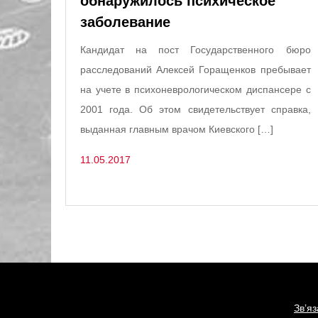
обнаружилось психическое
заболевание
Кандидат на пост Государственного бюро
расследований Алексей Горащенков пребывает
на учете в психоневрологическом диспансере с
2001 года. Об этом свидетельствует справка,
выданная главным врачом Киевского […]
11.05.2017
Зв’я