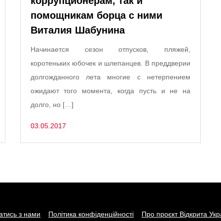
коррупционерам, так и
помощникам борца с ними
Виталия Шабунина
Начинается сезон отпусков, пляжей,
коротеньких юбочек и шлепанцев. В преддверии
долгожданного лета многие с нетерпением
ожидают того момента, когда пусть и не на
долго, но […]
03.05.2017
затись з нами
Політика конфіденційності
Про проєкт Відкрита Укр