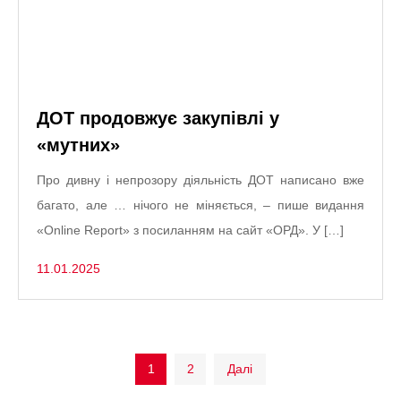
ДОТ продовжує закупівлі у
«мутних»
Про дивну і непрозору діяльність ДОТ написано вже
багато, але … нічого не міняється, – пише видання
«Online Report» з посиланням на сайт «ОРД». У […]
11.01.2025
Пагінація
1
2
Далі