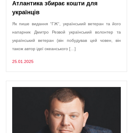
Атлантика збирає кошти для
українців
Як пише видання “ГЖ“, український ветеран та його
напарник Дмитро Резвой український волонтер та
український ветеран (він побудував цей човен, він
також автор ідеї океанського […]
25.01.2025