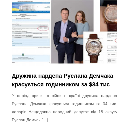
Дружина нардепа Руслана Демчака
красується годинником за $34 тис
У період кризи та війни в країні дружина нардепа
Руслана Демчака красується годинником за 34 тис.
доларів Нещодавно народний депутат від 18 округу
Руслан Демчак […]