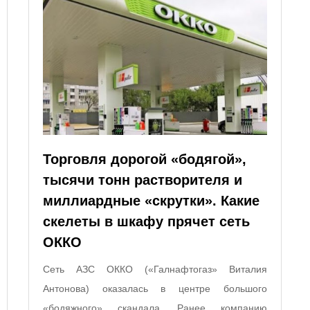
Торговля дорогой «бодягой»,
тысячи тонн растворителя и
миллиардные «скрутки». Какие
скелеты в шкафу прячет сеть
ОККО
Сеть АЗС ОККО («Галнафтогаз» Виталия
Антонова) оказалась в центре большого
«бодяжного» скандала. Ранее компанию