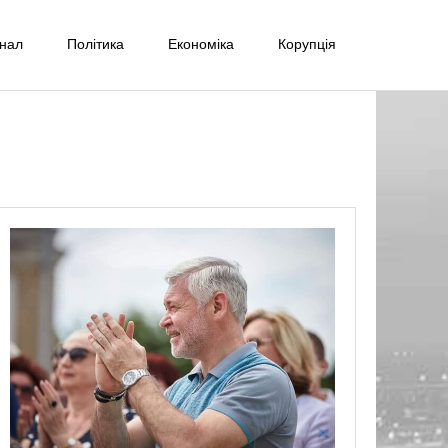
інал
Політика
Економіка
Корупція