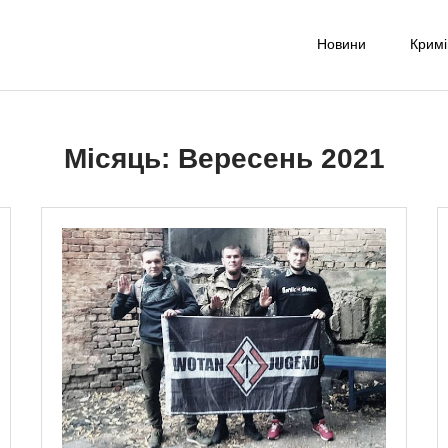
Новини
Крим
-UA NET
надійне джерело новин та експертних думок
Місяць:
Вересень 2021