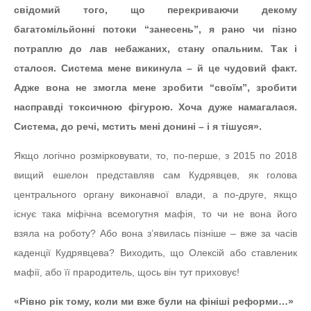
свідомий того, що перекриваючи декому
багатомільйонні потоки “занесень”, я рано чи пізно
потраплю до лав небажаних, стану опальним. Так і
сталося. Система мене викинула – й це чудовий факт.
Адже вона не змогла мене зробити “своїм”, зробити
насправді токсичною фігурою. Хоча дуже намагалася.
Система, до речі, мстить мені донині – і я тішуся».
Якщо логічно розмірковувати, то, по-перше, з 2015 по 2018
вищий ешелон представляв сам Кудрявцев, як голова
центрального органу виконавчої влади, а по-друге, якщо
існує така міфічна всемогутня мафія, то чи не вона його
взяла на роботу? Або вона з’явилась пізніше – вже за часів
каденції Кудрявцева? Виходить, що Олексій або ставленик
мафії, або її прародитель, щось він тут приховує!
«Рівно рік тому, коли ми вже були на фініші реформи…»