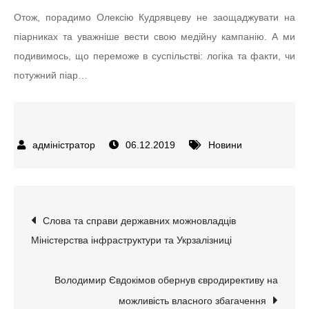
Отож, порадимо Олексію Кудрявцеву не заощаджувати на
піарниках та уважніше вести свою медійну кампанію. А ми
подивимось, що переможе в суспільстві: логіка та факти, чи
потужний піар…
06.12.2019
Новини
Навігація
Слова та справи державних можновладців
Міністерства інфраструктури та Укрзалізниці
записів
Володимир Євдокімов обернув євродирективу на
можливість власного збагачення