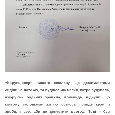
«Корупціонери вищого ешелону, що десятиліттями
сиділи на потоках, та будівельна мафія, котра будувала,
ігноруючи будь-які правила, вочевидь, відчули, що
їхньому солодкому життю ось-ось прийде край, і
зробили все, аби не допустити цього… Тоді я був