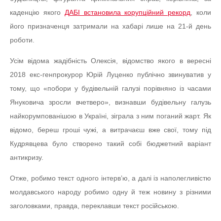
каденцію якого
ДАБІ встановила корупційний рекорд
, коли
його призначенця затримали на хабарі лише на 21-й день
роботи.
Усім відома жадібність Олексія, відомство якого в вересні
2018 екс-генпрокурор Юрій Луценко публічно звинуватив у
тому, що «побори у будівельній галузі порівняно із часами
Януковича зросли вчетверо», визнавши будівельну галузь
найкорумпованішою в Україні, зіграла з ним поганий жарт. Як
відомо, береш гроші чужі, а витрачаєш вже свої, тому під
Кудрявцева було створено такий собі бюджетний варіант
антикризу.
Отже, робимо текст одного інтерв’ю, а далі із наполегливістю
молдавського народу робимо одну й теж новину з різними
заголовками, правда, переклавши текст російською.