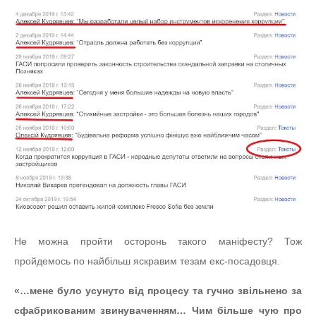
Не можна пройти осторонь такого маніфесту? Тож
пройдемось по найбільш яскравим тезам екс-посадовця.
«…мене було усунуто від процесу та гучно звільнено за
сфабрикованим звинуваченням… Чим більше чую про