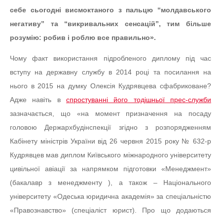
себе сьогодні висмоктаного з пальцю “молдавського
негативу” та “викривальних сенсацій”, тим більше
розумію: робив і роблю все правильно».
Чому факт використання підробленого диплому під час
вступу на державну службу в 2014 році та посилання на
нього в 2015 на думку Олексія Кудрявцева сфабриковане?
Адже навіть в
спростуванні його тодішньої прес-служби
зазначається, що «на момент призначення на посаду
головою Держархбудінспекції згідно з розпорядженням
Кабінету міністрів України від 26 червня 2015 року № 632-р
Кудрявцев мав диплом Київського міжнародного університету
цивільної авіації за напрямком підготовки «Менеджмент»
(бакалавр з менеджменту ), а також – Національного
університету «Одеська юридична академія» за спеціальністю
«Правознавство» (спеціаліст юрист). Про що додаються