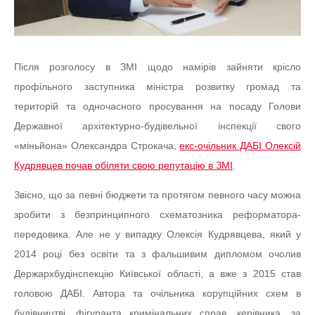
Після розголосу в ЗМІ щодо намірів зайняти крісло
профільного заступника міністра розвитку громад та
територій та одночасного просування на посаду Голови
Державної архітектурно-будівельної інспекції свого
«міньйона» Олександра Строкача,
екс-очільник ДАБІ Олексій
Кудрявцев почав обіляти свою репутацію в ЗМІ
.
Звісно, що за певні бюджети та протягом певного часу можна
зробити з безпринципного схематозника реформатора-
передовика. Але не у випадку Олексія Кудрявцева, який у
2014 році без освіти та з фальшивим дипломом очолив
Держархбудінспекцію Київської області, а вже з 2015 став
головою ДАБІ. Автора та очільника корупційних схем в
будівництві, фігуранта кримінальних справ, керівника, за