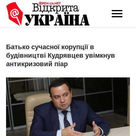
Перейти
до
Open-UA
Це ваше надійне
вмісту
джерело новин та
NET
експертних думок
Батько сучасної корупції в
будівництві Кудрявцев увімкнув
антикризовий піар