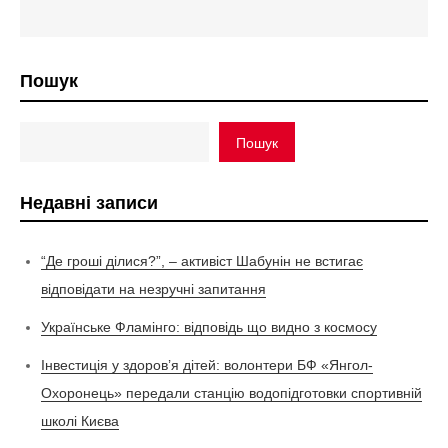
Пошук
Пошук
Недавні записи
“Де гроші ділися?”, – активіст Шабунін не встигає
відповідати на незручні запитання
Українське Фламінго: відповідь що видно з космосу
Інвестиція у здоров’я дітей: волонтери БФ «Янгол-
Охоронець» передали станцію водопідготовки спортивній
школі Києва