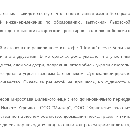
льных – свидетельствует, что теневая линия жизни Белецкого
й инженер-механик по образованию, выпускник Львовской
 к деятельности закарпатских рэкетиров – занялся поборами с
кий и его коллеги решили посетить кафе “Шаман” в селе Большая
й и его друзьями. В материалах дела указано, что участники
дметы, сломали двери, повредили автомобиль, украли алкоголь.
во денег и угрозы газовым баллончиком. Суд квалифицировал
лиганство. Сидеть за решеткой не пришлось, но судимость у
несов Мирослава Билецкого еще с его дочиновничьего периода
с Импекс Украина”, ООО “Милкор”, ООО “Карпатские золотые
твенно на лесном хозяйстве, добывании песка, гравия и глин,
е до сих пор находятся под плотным контролем криминалитета,