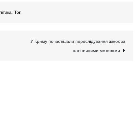
літика
,
Топ
У Криму почастішали переслідування жінок за
політичними мотивами