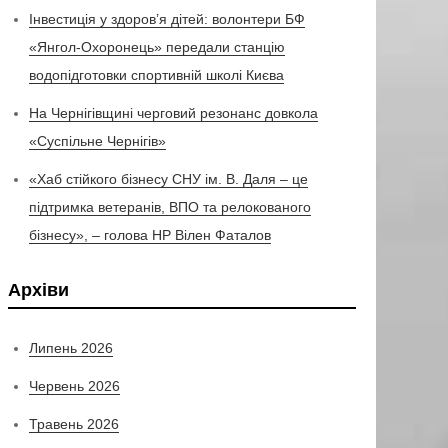
Інвестиція у здоров’я дітей: волонтери БФ
«Янгол-Охоронець» передали станцію
водопідготовки спортивній школі Києва
На Чернігівщині черговий резонанс довкола
«Суспільне Чернігів»
«Хаб стійкого бізнесу СНУ ім. В. Даля – це
підтримка ветеранів, ВПО та релокованого
бізнесу», – голова НР Вілен Фаталов
Архіви
Липень 2026
Червень 2026
Травень 2026