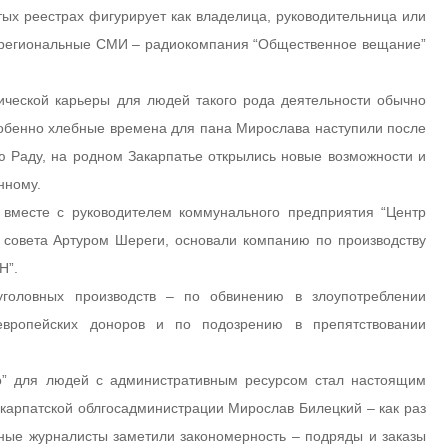
ых реестрах фигурирует как владелица, руководительница или
е региональные СМИ – радиокомпания “Общественное вещание”
нической карьеры для людей такого рода деятельности обычно
собенно хлебные времена для пана Мирослава наступили после
ю Раду, на родном Закарпатье открылись новые возможности и
нному.
я вместе с руководителем коммунального предприятия “Центр
о совета Артуром Шереги, основали компанию по производству
Н”.
уголовных производств – по обвинению в злоупотреблении
вропейских доноров и по подозрению в препятствовании
о” для людей с административным ресурсом стал настоящим
карпатской облгосадминистрации Мирослав Билецкий – как раз
ные журналисты заметили закономерность – подряды и заказы