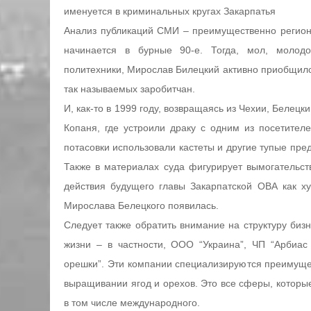
именуется в криминальных кругах Закарпатья
Анализ публикаций СМИ – преимущественно региона
начинается в бурные 90-е. Тогда, мол, молодо
политехники, Мирослав Билецкий активно приобщился
так называемых заробитчан.
И, как-то в 1999 году, возвращаясь из Чехии, Белец
Копаня, где устроили драку с одним из посетителе
потасовки использовали кастеты и другие тупые пре
Также в материалах суда фигурирует вымогательст
действия будущего главы Закарпатской ОВА как ху
Мирослава Белецкого появилась.
Следует также обратить внимание на структуру биз
жизни – в частности, ООО “Украина”, ЧП “Арбиа
орешки”. Эти компании специализируются преимущес
выращивании ягод и орехов. Это все сферы, которы
в том числе международного.