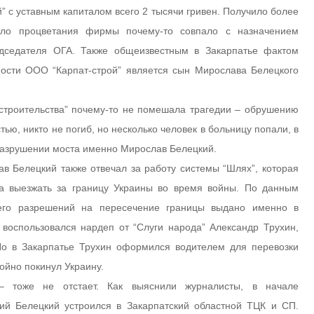
” с уставным капиталом всего 2 тысячи гривен. Получило более
ало процветания фирмы почему-то совпало с назначением
едседателя ОГА. Также общеизвестным в Закарпатье фактом
ности ООО “Карпат-строй” является сын Мирослава Белецкого
 строительства” почему-то не помешала трагедии – обрушению
тью, никто не погиб, но несколько человек в больницу попали, в
 разрушении моста именно Мирослав Белецкий.
в Белецкий также отвечал за работу системы “Шлях”, которая
та выезжать за границу Украины во время войны. По данным
сего разрешений на пересечение границы выдано именно в
 воспользовался нардеп от “Слуги народа” Александр Трухин,
Но в Закарпатье Трухин оформился водителем для перевозки
ойно покинул Украину.
 тоже не отстает. Как выяснили журналисты, в начале
ий Белецкий устроился в Закарпатский областной ТЦК и СП.