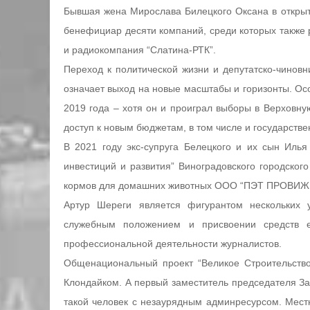
Бывшая жена Мирослава Билецкого Оксана в открыт
бенефициар десяти компаний, среди которых такж
и радиокомпания “Слатина-РТК”.
Переход к политической жизни и депутатско-чинов
означает выход на новые масштабы и горизонты. О
2019 года – хотя он и проиграл выборы в Верховну
доступ к новым бюджетам, в том числе и государстве
В 2021 году экс-супруга Белецкого и их сын Иль
инвестиций и развития” Виноградовского городског
кормов для домашних животных ООО “ПЭТ ПРОВИЖ
Артур Шереги является фигурантом нескольких 
служебным положением и присвоении средств е
профессиональной деятельности журналистов.
Общенациональный проект “Великое Строительств
Клондайком. А первый заместитель председателя За
такой человек с незаурядным админресурсом. Мест