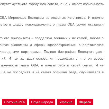
епутат Хустского городского совета, еще и имеет возможность
й ОВА Мирославе Белецком из открытых источников. И вполне
летов в шкафу новоназначенного главы ОВА может оказаться
то его приоритеты – поддержка военных и их семей, забота о
итие экономики и сферы здравоохранения, энергетическая
ународными партнерами. Полная биография Белецкого дает
ений. И так же дает основания предполагать, что он вовсю
т должность главы ОВА, в пользу себя и своей семьи. И не
 еще не последняя и не самая большая беда, случившаяся в
Слатина-РТК
Слуга народа
Украина
Шерега