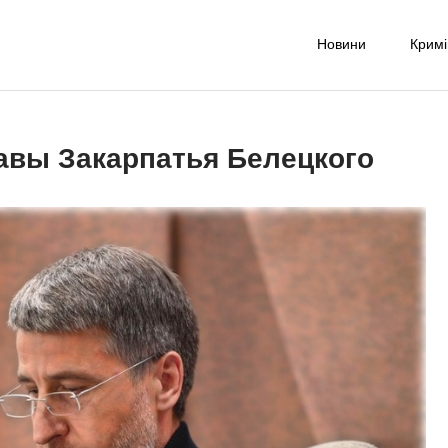
Новини
Крим
-UA NET
надійне джерело новин та експертних думок
лавы Закарпатья Белецкого