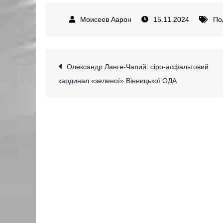
15.11.2024
По
Навігація
Олександр Ланге-Чалий: сіро-асфальтовий
кардинал «зеленої» Вінницької ОДА
записів