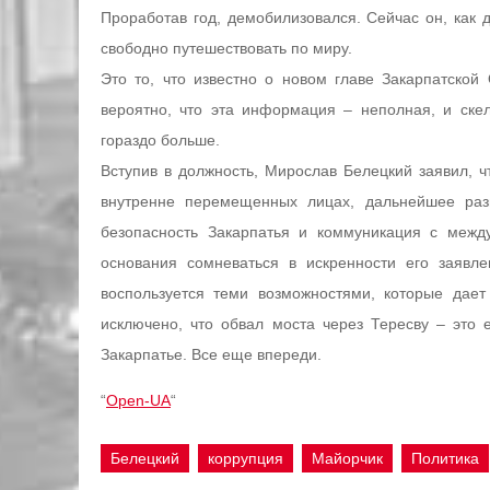
Проработав год, демобилизовался. Сейчас он, как д
свободно путешествовать по миру.
Это то, что известно о новом главе Закарпатско
вероятно, что эта информация – неполная, и ске
гораздо больше.
Вступив в должность, Мирослав Белецкий заявил, ч
внутренне перемещенных лицах, дальнейшее разв
безопасность Закарпатья и коммуникация с межд
основания сомневаться в искренности его заявл
воспользуется теми возможностями, которые дае
исключено, что обвал моста через Тересву – это
Закарпатье. Все еще впереди.
“
Open-UA
“
Белецкий
коррупция
Майорчик
Политика