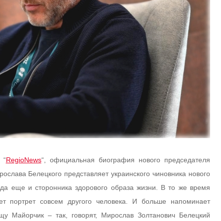
 “
RegioNews
“, официальная биография нового председателя
ослава Белецкого представляет украинского чиновника нового
 да еще и сторонника здорового образа жизни. В то же время
ет портрет совсем другого человека. И больше напоминает
щу Майорчик – так, говорят, Мирослав Золтанович Белецкий