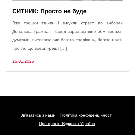
СИТНИК: Просто не буде
Вже трошки втихли і вщухли страсті по виборах
Дональда Трампа і Народ зараз активно обмінюється
думками, висловлюючи багато сподівань, багато надій
про те, що врешті-решт […]
25.01.2025
Зв’язатись з нами
Політика конфіденційності
Про проєкт Відкрита Україна