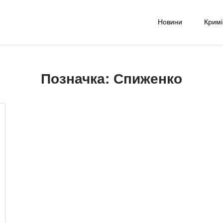
Новини
Крим
-UA NET
надійне джерело новин та експертних думок
Позначка:
Спиженко