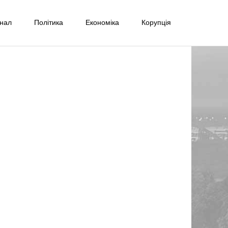
інал
Політика
Економіка
Корупція