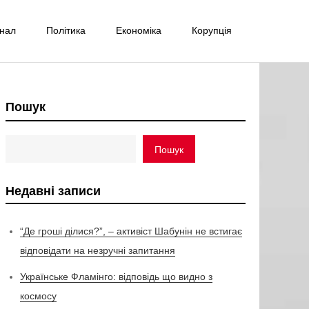
інал
Політика
Економіка
Корупція
Пошук
Пошук
Недавні записи
“Де гроші ділися?”, – активіст Шабунін не встигає
відповідати на незручні запитання
Українське Фламінго: відповідь що видно з
космосу