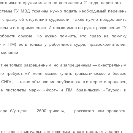
охотничьего оружия можно по достижении 21 года, нарезного —
системы ГУ МВД Украины нужно подать необходимый перечень
 справку об отсутствии судимости. Также нужно предоставить
ием и его применению. И только имея на руках разрешение ГУ
обрести оружие. Но нужно помнить, что право на покупку
» и ПМ) есть только у работников судов, правоохранителей,
в милиции.
т не только разрешенным, но и запрещенным — онестрельным
е требуют. «У меня можно купить травматическое и боевое
и СНГ», — такое объявление опубликовал в интернете продавец
ие пистолеты марки «Форт» и ПМ, бразильский «Таурус» и
вера б/у цена — 2600 гривен», — рассказал нам продавец,
те, через «виртуальные» кошельки, а сам пистолет доставят…