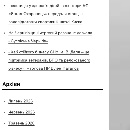
Інвестиція у здоров’я дітей: волонтери БФ
«Янгол-Охоронець» передали станцію
водопідготовки спортивній школі Києва
На Чернігівщині черговий резонанс довкола
«Суспільне Чернігів»
«Хаб стійкого бізнесу СНУ ім. В. Даля – це
підтримка ветеранів, ВПО та релокованого
бізнесу», – голова НР Вілен Фаталов
Архіви
Липень 2026
Червень 2026
Травень 2026