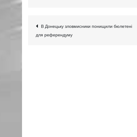
Навігація
В Донецьку зловмисники понищили бюлетені
для референдуму
записів