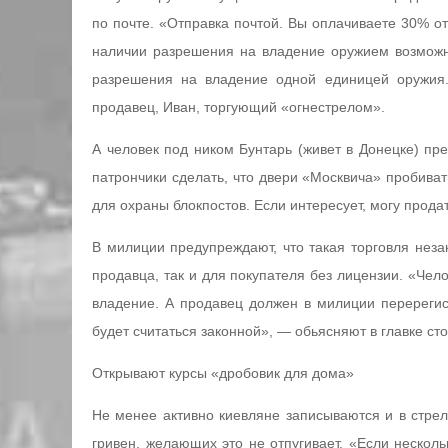
по почте. «Отправка почтой. Вы оплачиваете 30% о
наличии разрешения на владение оружием возможна
разрешения на владение одной единицей оружия.
продавец, Иван, торгующий «огнестрелом».
А человек под ником Бунтарь (живет в Донецке) пре
патрончики сделать, что двери «Москвича» пробивать
для охраны блокпостов. Если интересует, могу продат
В милиции предупреждают, что такая торговля неза
продавца, так и для покупателя без лицензии. «Чел
владение. А продавец должен в милиции перерегис
будет считаться законной», — обьясняют в главке ст
Открывают курсы «дробовик для дома»
Не менее активно киевляне записываются и в стрелк
гривен, желающих это не отпугивает. «Если несколь