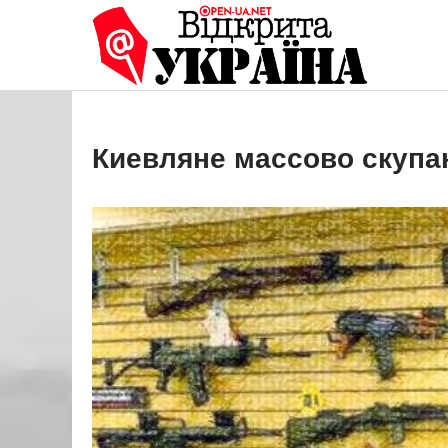
Перейти
до
Open
Це ваше 
вмісту
Киевляне массово скупа