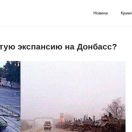
Новини
Крим
-UA NET
надійне джерело новин та експертних думок
тую экспансию на Донбасс?