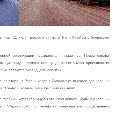
ятницу, 11 июля, въехали танки, БТРы и КамАЗы с боевиками,
нной организации Гражданская инициатива “Права справа”
ормацию ему передают непосредственно с мест происшествия
торые являются очевидцами событий.
анск со стороны России через г. Суходольск въехало две колонны
ва “Града” и восемь КамАЗов с живой силой”.
 Украины через границу в Луганской области большой колонны
дил “Укринформ” по телефону председатель общественной