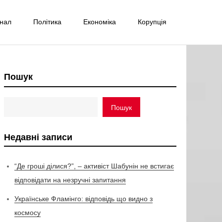
інал
Політика
Економіка
Корупція
Пошук
Пошук
Недавні записи
“Де гроші ділися?”, – активіст Шабунін не встигає
відповідати на незручні запитання
Українське Фламінго: відповідь що видно з
космосу