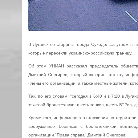
В Луганск со стороны города Суходольск утром в п
которые пересекли украинско-российскую границу.
Об этом УНИАН рассказал председатель обществе
Дмитрий Снегирев, который заверил, что эту инф
члены его организации, а также местные жители, ко
Так, по его словам, “сегодня в 6:40 и в 7:20 в Луг
тяжелой бронетехники: шесть танков, шесть БТРов, д
Кроме того, информацию о вторжении на территорию
вооруженных боевиков с бронетехникой подтвер
организации “Права справа” Дмитрий Снегирев.