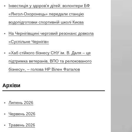
Інвестиція у здоров’я дітей: волонтери БФ
«Янгол-Охоронець» передали станцію
водопідготовки спортивній школі Києва
На Чернігівщині черговий резонанс довкола
«Суспільне Чернігів»
«Хаб стійкого бізнесу СНУ ім. В. Даля – це
підтримка ветеранів, ВПО та релокованого
бізнесу», – голова НР Вілен Фаталов
Архіви
Липень 2026
Червень 2026
Травень 2026