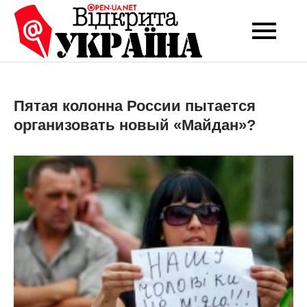
Перейти
до
Open-UA
Це ваше надійне
вмісту
джерело новин та
NET
експертних думок
Пятая колонна России пытается
организовать новый «Майдан»?