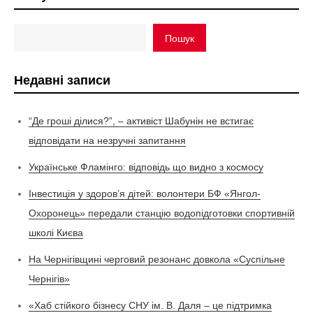
Пошук
Недавні записи
“Де гроші ділися?”, – активіст Шабунін не встигає
відповідати на незручні запитання
Українське Фламінго: відповідь що видно з космосу
Інвестиція у здоров’я дітей: волонтери БФ «Янгол-
Охоронець» передали станцію водопідготовки спортивній
школі Києва
На Чернігівщині черговий резонанс довкола «Суспільне
Чернігів»
«Хаб стійкого бізнесу СНУ ім. В. Даля – це підтримка