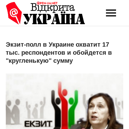
Перейти
до
Open-UA
Це ваше надійне
вмісту
джерело новин та
NET
експертних думок
Экзит-полл в Украине охватит 17
тыс. респондентов и обойдется в
"кругленькую" сумму