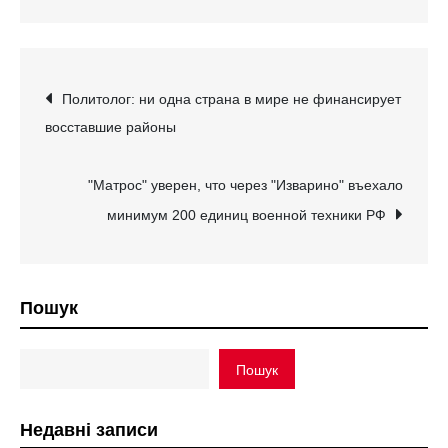
Навігація
Политолог: ни одна страна в мире не финансирует
восставшие районы
записів
"Матрос" уверен, что через "Изварино" въехало
минимум 200 единиц военной техники РФ
Пошук
Пошук
Недавні записи