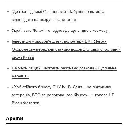
“Де гроші ділися?”, – активіст Шабунін не встигає
відповідати на незручні запитання
Українське Фламінго: відповідь що видно з космосу
Інвестиція у здоров’я дітей: волонтери БФ «Янгол-
Охоронець» передали станцію водопідготовки спортивній
школі Києва
На Чернігівщині черговий резонанс довкола «Суспільне
Чернігів»
«Хаб стійкого бізнесу СНУ ім. В. Даля – це підтримка
ветеранів, ВПО та релокованого бізнесу», – голова НР
Вілен Фаталов
Архіви