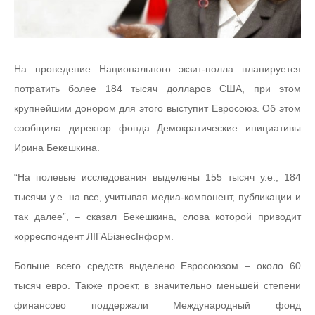
На проведение Национального экзит-полла планируется
потратить более 184 тысяч долларов США, при этом
крупнейшим донором для этого выступит Евросоюз. Об этом
сообщила директор фонда Демократические инициативы
Ирина Бекешкина.
“На полевые исследования выделены 155 тысяч у.е., 184
тысячи у.е. на все, учитывая медиа-компонент, публикации и
так далее”, – сказал Бекешкина, слова которой приводит
корреспондент ЛІГАБізнесІнформ.
Больше всего средств выделено Евросоюзом – около 60
тысяч евро. Также проект, в значительно меньшей степени
финансово поддержали Международный фонд