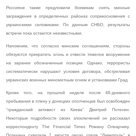
Россияне также предложили боевикам снять минные
заграждения в определенных районах соприкосновения с
украинскими силовиками. По данным СНБО, результаты
встречи пока остаются неизвестными.
Напомним, что согласно минским соглашениям, стороны
обязуются прекратить огонь и отвести тяжелое вооружение
на заранее обозначенные позиции. Однако, террористы
систематически нарушают условия договора, обстреливая
украинских военных минометным огнем и установками Град.
Кроме того, на прошлой неделе после 48-дневного
пребывания в плену у донецких ополченцев был освобожден
“гражданский активист из Киева” Дмитрий Потехин.
Некоторые подробности своих злоключений он рассказал
корреспонденту The Financial Times Роману Олеарчику.
Потехина схватили 7 августа около отеля “Ливерпуль” в