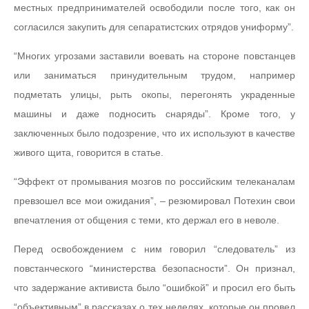
местных предпринимателей освободили после того, как он
согласился закупить для сепаратистских отрядов униформу”.
“Многих угрозами заставили воевать на стороне повстанцев
или заниматься принудительным трудом, например
подметать улицы, рыть окопы, перегонять украденные
машины и даже подносить снаряды”. Кроме того, у
заключенных было подозрение, что их используют в качестве
живого щита, говорится в статье.
“Эффект от промывания мозгов по российским телеканалам
превзошел все мои ожидания”, – резюмировал Потехин свои
впечатления от общения с теми, кто держал его в неволе.
Перед освобождением с ним говорил “следователь” из
повстанческого “министерства безопасности”. Он признал,
что задержание активиста было “ошибкой” и просил его быть
“объективным” в рассказах о тех неделях, которые он провел