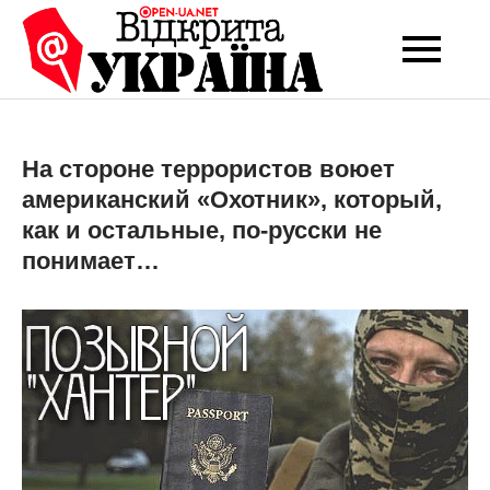
Перейти
до
Open-UA
Це ваше надійне
вмісту
джерело новин та
NET
експертних думок
На стороне террористов воюет
американский «Охотник», который,
как и остальные, по-русски не
понимает…