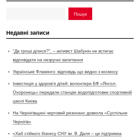
Пошук
Недавні записи
“Де гроші ділися?”, – активіст Шабунін не встигає
відповідати на незручні запитання
Українське Фламінго: відповідь що видно з космосу
Інвестиція у здоров’я дітей: волонтери БФ «Янгол-
Охоронець» передали станцію водопідготовки спортивній
школі Києва
На Чернігівщині черговий резонанс довкола «Суспільне
Чернігів»
«Хаб стійкого бізнесу СНУ ім. В. Даля – це підтримка