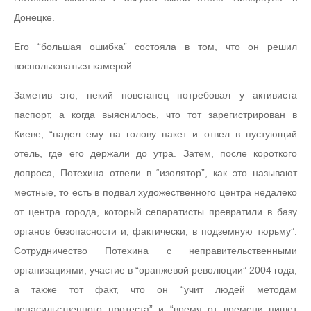
Донецке.
Его “большая ошибка” состояла в том, что он решил
воспользоваться камерой.
Заметив это, некий повстанец потребовал у активиста
паспорт, а когда выяснилось, что тот зарегистрирован в
Киеве, “надел ему на голову пакет и отвел в пустующий
отель, где его держали до утра. Затем, после короткого
допроса, Потехина отвели в “изолятор”, как это называют
местные, то есть в подвал художественного центра недалеко
от центра города, который сепаратисты превратили в базу
органов безопасности и, фактически, в подземную тюрьму”.
Сотрудничество Потехина с неправительственными
организациями, участие в “оранжевой революции” 2004 года,
а также тот факт, что он “учит людей методам
ненасильственного протеста” и “время от времени пишет