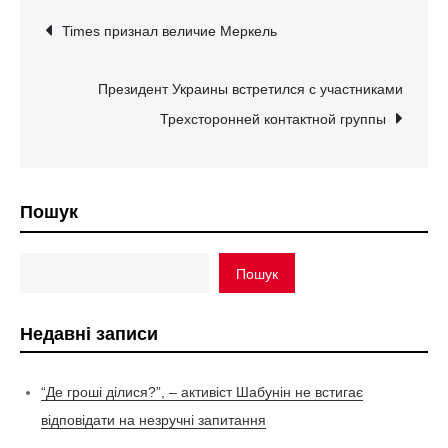
Навігація
Times признал величие Меркель
записів
Президент Украины встретился с участниками
Трехсторонней контактной группы
Пошук
Пошук
Недавні записи
“Де гроші ділися?”, – активіст Шабунін не встигає
відповідати на незручні запитання