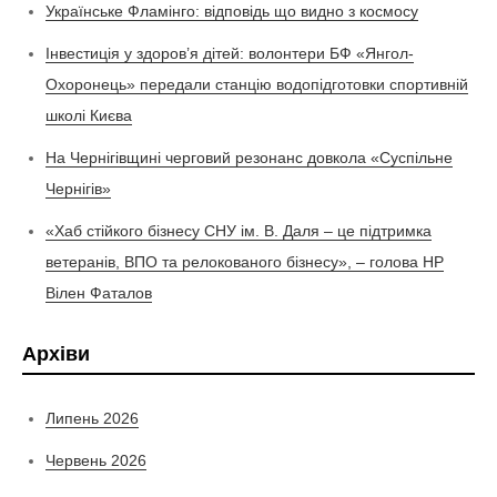
Українське Фламінго: відповідь що видно з космосу
Інвестиція у здоров’я дітей: волонтери БФ «Янгол-
Охоронець» передали станцію водопідготовки спортивній
школі Києва
На Чернігівщині черговий резонанс довкола «Суспільне
Чернігів»
«Хаб стійкого бізнесу СНУ ім. В. Даля – це підтримка
ветеранів, ВПО та релокованого бізнесу», – голова НР
Вілен Фаталов
Архіви
Липень 2026
Червень 2026