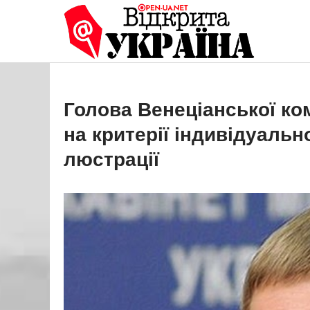
Перейти
до
Open
Це ваше 
вмісту
Голова Венеціанської ком
на критерії індивідуальн
люстрації