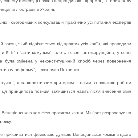
р у своєму фейсбуці назвав неправдивою інформацію телеканалу
нципів люстрації в Україні.
ніх і сьогоднішніх консультацій практично усі питання експертів
 закон, який відрізняється від практик усіх країн, які проводили
и-КГБ” і “анти-комунізм”, але є і своя, антикорупційна, у сенсі
а була змінена у неконституційний спосіб через повернення
тративну реформу”, – зазначив Петренко.
штучно”, а за колективним критерієм – тільки за ознакою роботи
І ця принципова позиція залишиться навіть після внесення змін
з Венеціанською комісією протягом квітня. Мін’юст розраховує на
новку.
е прикриватися фейковою думкою Венеціанської комісії з цього