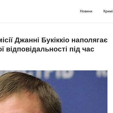
Новини
Крим
-UA NET
надійне джерело новин та експертних думок
ісії Джанні Букіккіо наполягає
ої відповідальності під час