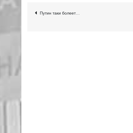
Навігація
Путин таки болеет…
записів