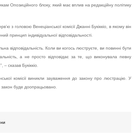
икам Опозиційного блоку, який має вплив на редакційну політику
рв’ю з головою Венеціанської комісії Джанні Букіккіо, в якому він
ний принцип індивідуальної відповідальності.
льна відповідальність. Коли ви когось люструєте, ви повинні бути
альність, а не просто відповідає за те, що виконувала певну
 – сказав Букіккіо.
ської комісії виникли зауваження до закону про люстрацію. У
 закон буде доопрацьовано.
ини