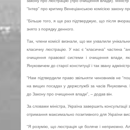
закону про люстрацію (про очищення влади). Мініст
“Інтер” про критику Венеціанською комісією закону при
“Більше того, я ще раз підтверджую, що після вчораш
знято з порядку денного.
Так, члени комісії визнали, що ми ухвалили унікальний
класичну люстрацію. У нас є “класична” частина “ант
очищення правової системи і очищення влади, як
Януковичем до старої конституції і так звану адмініс
“Нам підтвердили право звільняти чиновників не “по
на вищих посадах у держслужбі за часів Януковича. 
до Закону про очищення влади”, – додав він.
За словами міністра, Україна завершить консультації 
отримання максимально позитивного для України вис
“Я розумію, що люстрація це боляче і неприємно. Ал