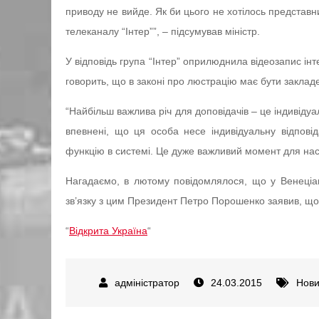
приводу не вийде. Як би цього не хотілось представн
телеканалу “Інтер””, – підсумував міністр.
У відповідь група “Інтер” оприлюднила відеозапис інте
говорить, що в законі про люстрацію має бути закладе
“Найбільш важлива річ для доповідачів – це індивідуа
впевнені, що ця особа несе індивідуальну відповід
функцію в системі. Це дуже важливий момент для нас”,
Нагадаємо, в лютому повідомлялося, що у Венеціан
зв’язку з цим Президент Петро Порошенко заявив, що
“
Відкрита Україна
“
24.03.2015
Нов