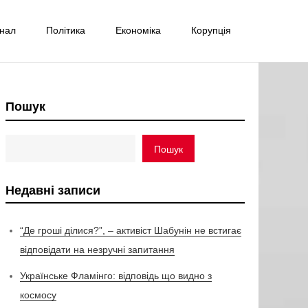
інал
Політика
Економіка
Корупція
Пошук
Пошук
Недавні записи
“Де гроші ділися?”, – активіст Шабунін не встигає
відповідати на незручні запитання
Українське Фламінго: відповідь що видно з
космосу