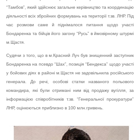
“Тамбов”, який здійснює загальне керівництво та координацію
діяльності всіх збройних формувань на території т.зв. ЛНР. Під
час розмови саме й піднімалося питання щодо участі
Бондаренка та бійців його загону “Русь” в ймовірному штурмі
м.Щастя.
Судячи з того, що в м.Красний Луч був знищенний заступник
Бондаренка на псевдо “Шах”, позиція “Бендекса” щодо участі
у бойових діях в районі м.Щастя не задовільнила російського
генерала. До речі, особові статки названого польового
командира, які були отримані ним від продажу вугілля, за
інформацією співробітників т.зв. “Генеральної прокуратури”
ЛНР, оцінюються приблизно в 100 млн.гривень.