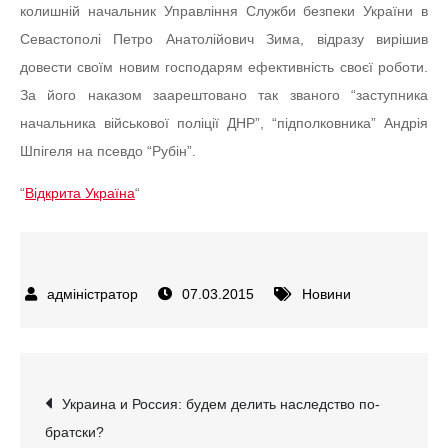
колишній начальник Управління Служби безпеки України в
Севастополі Петро Анатолійович Зима, відразу вирішив
довести своїм новим господарям ефективність своєї роботи.
За його наказом заарештовано так званого “заступника
начальника військової поліції ДНР”, “підполковника” Андрія
Шпігеля на псевдо “Рубін”.
“
Відкрита Україна
“
07.03.2015
Новини
Навігація
Украина и Россия: будем делить наследство по-
братски?