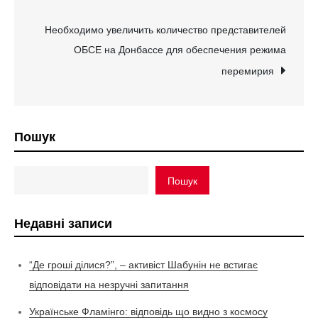
записів
Необходимо увеличить количество представителей
ОБСЕ на Донбассе для обеспечения режима
перемирия
Пошук
Пошук
Недавні записи
“Де гроші ділися?”, – активіст Шабунін не встигає
відповідати на незручні запитання
Українське Фламінго: відповідь що видно з космосу