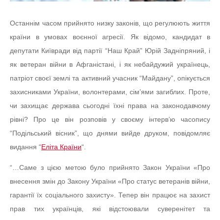
Останнім часом прийнято низку законів, що регулюють життя
країни в умовах воєнної агресії. Як відомо, кандидат в
депутати Київради від партії “Наш Край” Юрій Задніпряний, і
як ветеран війни в Афганістані, і як небайдужий українець,
патріот своєї землі та активний учасник “Майдану”, опікується
захисниками України, волонтерами, сім’ями загиблих. Проте,
чи захищає держава сьогодні їхні права на законодавчому
рівні? Про це він розповів у своєму інтерв’ю часопису
“Подільський вісник”, що днями вийде друком, повідомляє
видання “
Еліта Країни
“.
“…Саме з цією метою було прийнято Закон України «Про
внесення змін до Закону України «Про статус ветеранів війни,
гарантії їх соціального захисту». Тепер він працює на захист
прав тих українців, які відстоювали суверенітет та