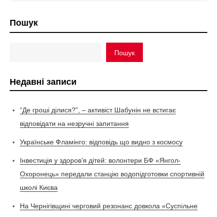
Пошук
Пошук
Недавні записи
“Де гроші ділися?”, – активіст Шабунін не встигає
відповідати на незручні запитання
Українське Фламінго: відповідь що видно з космосу
Інвестиція у здоров’я дітей: волонтери БФ «Янгол-
Охоронець» передали станцію водопідготовки спортивній
школі Києва
На Чернігівщині черговий резонанс довкола «Суспільне