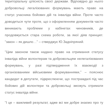
територіальну цілісність своєї держави. Відповідно до нього
добровольці легалізованих формувань мають право на
статус учасника бойових дій та інваліда війни. Проте часто
доводиться чути проте, що з оформленням документів часто
виникають проблеми у кабінетах чиновників, де
продовжується стара схема роботи, за якої діяв принцип:
“закон – як дишло…” – стверджує Ю.Задніпряний.
“Цим законом також надано право на отримання статусу
інваліда війни волонтерам та добровольцям нелегалізованих
формувань, у разі підтвердження їх взаємодії з
організованими військовими формуваннями,” – пояснює
кандидат в депутати, підкреслюючи, що постраждалі під час
бойових дій волонтери та добровольці зможуть отримати
статус інваліда війни.
“І це – важливий результат, адже всі ми добре знаємо про ту