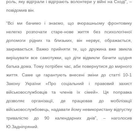
роль, яку відіграли і відіграють волонтери у війні на Сході”, –
повідомив він.
“Всі ми бачимо і знаємо, що вчорашньому фронтовику
нелегко розпочати старе-нове життя без психологічної
допомоги рідних та близьких, він нервує, ображається,
закривається. Важко прийняти те, що дружина вже звикла
вирішувати все самотужки, що діти відвикли бачити щодня
батька дома. Тому потрібен час, аби повернутися до мирного
життя. Саме це гарантують внесені зміни до статті 10-1
Закону України «Про соціальний і правовий захист
військовослужбовців та членів їх сімей». Ця поправка
дозволяє організації, де працював до мобілізації
військовослужбовець, надавати йому невикористану відпустку
тривалістю до 90 календарних днів”, – наголосив
Ю.Задніпряний.