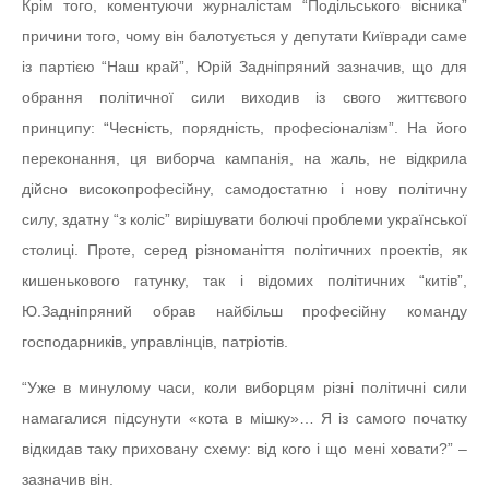
Крім того, коментуючи журналістам “Подільського вісника”
причини того, чому він балотується у депутати Київради саме
із партією “Наш край”, Юрій Задніпряний зазначив, що для
обрання політичної сили виходив із свого життєвого
принципу: “Чесність, порядність, професіоналізм”. На його
переконання, ця виборча кампанія, на жаль, не відкрила
дійсно високопрофесійну, самодостатню і нову політичну
силу, здатну “з коліс” вирішувати болючі проблеми української
столиці. Проте, серед різноманіття політичних проектів, як
кишенькового гатунку, так і відомих політичних “китів”,
Ю.Задніпряний обрав найбільш професійну команду
господарників, управлінців, патріотів.
“Уже в минулому часи, коли виборцям різні політичні сили
намагалися підсунути «кота в мішку»… Я із самого початку
відкидав таку приховану схему: від кого і що мені ховати?” –
зазначив він.