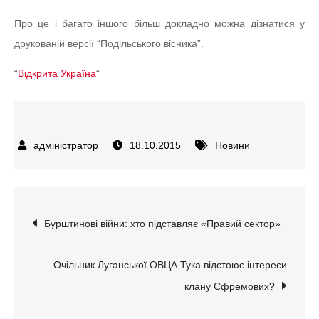
Про це і багато іншого більш докладно можна дізнатися у
друкованій версії “Подільського вісника”.
“
Відкрита Україна
“
18.10.2015
Новини
Навігація
Бурштинові війни: хто підставляє «Правий сектор»
записів
Очільник Луганської ОВЦА Тука відстоює інтереси
клану Єфремових?