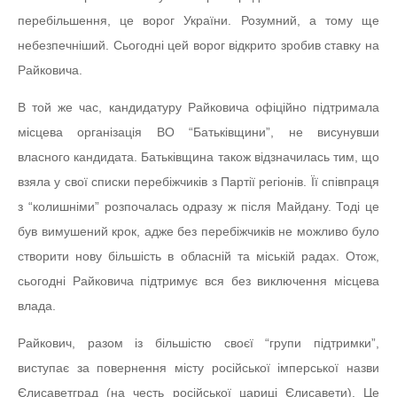
перебільшення, це ворог України. Розумний, а тому ще
небезпечніший. Сьогодні цей ворог відкрито зробив ставку на
Райковича.
В той же час, кандидатуру Райковича офіційно підтримала
місцева організація ВО “Батьківщини”, не висунувши
власного кандидата. Батьківщина також відзначилась тим, що
взяла у свої списки перебіжчиків з Партії регіонів. Її співпраця
з “колишніми” розпочалась одразу ж після Майдану. Тоді це
був вимушений крок, адже без перебіжчиків не можливо було
створити нову більшість в обласній та міській радах. Отож,
сьогодні Райковича підтримує вся без виключення місцева
влада.
Райкович, разом із більшістю своєї “групи підтримки”,
виступає за повернення місту російської імперської назви
Єлисаветград (на честь російської цариці Єлисавети). Це