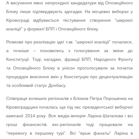
А висунення явно непрохідної кандидатури від Опозиційного
Блоку лише підтверджують здогадки. На місцевих виборах у
Кіровограді відбувається тестування створення “широкої
коаліції” у форматі БПП і Опозиційного блоку.
Розмови про реалізацію ідеї т.зв. “широкої коаліції” почалися,
а точніше – поновились з голосування за зміни до
Конституції. Тоді, нагадаю, фракції БПП, Народного Фронту
та Опозиційного Блоку в унісон проголосували за початок
процедури внесення змін у Конституцію про децентралізацію
та особливий статус Донбасу.
Співпраця колишніх регіоналів з Блоком Петра Порошенка на
Кіровоградщині почалась ще під час президентської виборчої
кампанії 2014 року. Вся медіа-імперія Ларіна-Шаталова і всі
гроші фінансистів екс-регіоналів тоді працювали на
“перемогу в першому турі”. Всі “ярые фанаты” Ларіна в