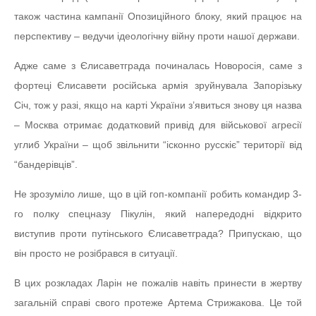
також частина кампанії Опозиційного блоку, який працює на
перспективу – ведучи ідеологічну війну проти нашої держави.
Адже саме з Єлисаветграда починалась Новоросія, саме з
фортеці Єлисавети російська армія зруйнувала Запорізьку
Січ, тож у разі, якщо на карті України з’явиться знову ця назва
– Москва отримає додатковий привід для військової агресії
углиб України – щоб звільнити “ісконно русскіє” території від
“бандерівців”.
Не зрозуміло лише, що в цій гоп-компанії робить командир 3-
го полку спецназу Пікулін, який напередодні відкрито
виступив проти путінського Єлисаветграда? Припускаю, що
він просто не розібрався в ситуації.
В цих розкладах Ларін не пожалів навіть принести в жертву
загальній справі свого протеже Артема Стрижакова. Це той