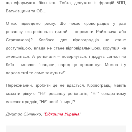
що сформують більшість. Тобто, депутати із фракцій БПП,
Батьківщини та ОБ…
Отже, підведемо риску. Що чекає кіровоградців у разі
реваншу екс-регіоналів (читай – перемоги Райковича або
Стрижакова)? Ковбаса для кіровоградців не стане
доступнішою, влада не стане відповідальнішою, корупція не
зменшиться. А регіонали – повернуться, і дадуть сигнал на
Київ – мовляв, “пацани, народ це проковтнув! Можна і у
парламенті те саме замутити!”…
Переконаний, зробити це не вдасться. Кіровоградці мають
сказати рішуче “Ні!” реваншу регіоналів, “Ні!” сепаратизму
єлисаветградців, “Ні!” новій “ширці”!
Дмитро Сінченко, “
Відкрита Україна
“