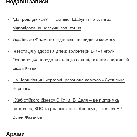
Недавні записи
“Де гроші ділися?”, – активіст Шабунін не встигає
відповідати на незручні запитання
Українське Фламінго: відповідь що видно з космосу
Інвестиція у здоров’я дітей: волонтери БФ «Янгол-
Охоронець» передали станцію водопідготовки спортивній
школі Києва
На Чернігівщині черговий резонанс довкола «Суспільне
Чернігів»
«Хаб стійкого бізнесу СНУ ім. В. Даля – це підтримка
ветеранів, ВПО та релокованого бізнесу», – голова НР
Вілен Фаталов
Архіви