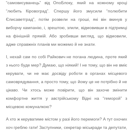
“самовисуванець” від ОпоБлоку, який на кожному кроці
“любить Кіровоград”. Спершу його змусили “полюбити
Єлисаветград”, потім розвели на гроші, які він вкинув у
виборчу кампанію, і, зрештою, злили, відмовивши в підтримці
на фінішній прямій. Або зробивши вигляд, що відмовили,
адже справжніх планів ми можемо й не знати.
І, нехай сам по собі Райкович не погана людина, проте який
з нього буде мер? Думаю, що ніякий! І не тому, що він не вміє
керувати, чи не має досвіду роботи в органах місцевого
самоврядування, а просто тому, що йому це не потрібно й не
цікаво. Чи хтось може повірити, що він захоче змінити
комфортне життя у австрійському Відні на “геморой” з
місцевою комуналкою?
А хто ж керуватиме містом у разі його перемоги? А тут охочих
хоч греблю гати! Заступники, секретар міськради та депутати,