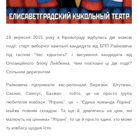
18 вересня 2015 року в Кіровограді відбулись дві знакові
події: старт виборчої кампанії кандидата від БПП Райковича
під гаслом “Час єднатись!” і висування кандидата від
Опозиційного блоку Лейбенка. Чим пов’язані ці дві події?
Спільним диригентом.
Райковича підтримали екс-регіонали Березкін, Штутман,
Саєнко, Саінсус, Бахмач… тобто, це не просто група
любителів ковбаси “Ятрань”, це – “Єдина команда Ларіна”
майже повним складом. Та ще й, дивлячись на ціни, які
малюють на цінниках “Ятрані”, то це й просто єдині, хто може
ту ковбасу щодня їсти.