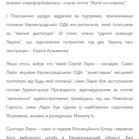
момент перефарбувались і стали хотіти “Жити по-новому”.
І Порошенко щедро віддячив за підтримку, призначивши
головою Кіровоградської ОДА екс-регіонала, який голосував
за “закони диктатури” 16 січня, члена “єдиної команди
Ларіна”, що однозначно потрапляє під дію Закону про
люстрацію – Сергія Кузьменка.
Якщо хтось забув, хто такий Сергій Ларін – нагадаю. Саме
Ларін керував Кіровоградською ОДА, “зачистивши” місцевий
політикум від будь-якої опозиції, саме Ларін був заступником
голови Адміністрації Президента, відповідальним за силові
“звільнення” адміністративних приміщень під час Революції
Гідності, саме Ларін був одним із найближчих соратників
Януковича, вхожих в резиденцію Межигір’я.
Сьогодні Ларін – один із лідерів Опозиційного Блоку і керівник
його виборчого штабу в Кіровоградській області. Без