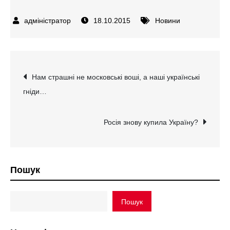
18.10.2015
Новини
Навігація
Нам страшні не московські воші, а наші українські
гніди…
записів
Росія знову купила Україну?
Пошук
Пошук