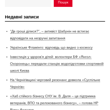
Пошук
Недавні записи
“Де гроші ділися?”, – активіст Шабунін не встигає
відповідати на незручні запитання
Українське Фламінго: відповідь що видно з космосу
Інвестиція у здоров’я дітей: волонтери БФ «Янгол-
Охоронець» передали станцію водопідготовки спортивній
школі Києва
На Чернігівщині черговий резонанс довкола «Суспільне
Чернігів»
«Хаб стійкого бізнесу СНУ ім. В. Даля – це підтримка
ветеранів, ВПО та релокованого бізнесу», – голова НР
Вілен Фаталов