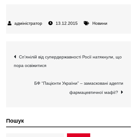
13.12.2015
Новини
Навігація
Сп'янілій від супердержавності Росії натякнули, що
пора освіжитися
записів
БФ “Пацієнти України” – замасковані адепти
фармацевтичної мафії?
Пошук