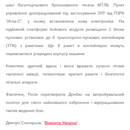
шасі багатоцільового броньованого тягача МТЛБ. Пункт
управління доопрацьований під застосування ЗУР від ПЗРК
“Игла-С”, у ньому встановлена нова електроніка. На
підйомній платформі бойового модуля розміщено 2 блоки
пускових установок до 6 транспортно-пускових контейнерів
(ТПК) з ракетами. Ще 8 ракет в контейнерах можуть
перевозитися усередині корпусу машини.
Комплекс здатний вдень і вночі вражати сучасні літаки
тактичної авіації, гелікоптери, крилаті ракети і безпілотні
літальні апарати.
Фактично, Росія перетворила Донбас на випробувальний
полігон для свого найновішого озброєння і відпрацьованих
тактик ведення бою.
Дмитро Снєгирьов, “
Відкрита Україна
“