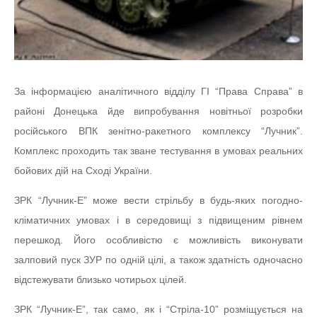
За інформацією аналітичного відділу ГІ “Права Справа” в
районі Донецька йде випробування новітньої розробки
російського ВПК зенітно-ракетного комплексу “Лучник”.
Комплекс проходить так зване тестування в умовах реальних
бойових дій на Сході України.
ЗРК “Лучник-Е” може вести стрільбу в будь-яких погодно-
кліматичних умовах і в середовищі з підвищеним рівнем
перешкод. Його особливістю є можливість виконувати
залповий пуск ЗУР по одній цілі, а також здатність одночасно
відстежувати близько чотирьох цілей.
ЗРК “Лучник-Е”, так само, як і “Стріла-10” розміщується на