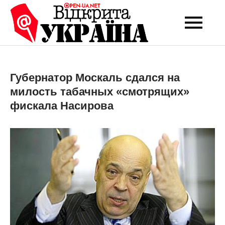
Перейти
до
Open-UA
Це ваше надійне
вмісту
джерело новин та
NET
експертних думок
Губернатор Москаль сдался на
милость табачных «смотрящих»
фискала Насирова