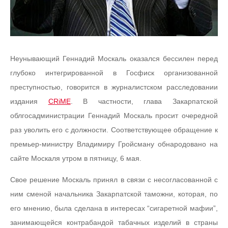
Неунывающий Геннадий Москаль оказался бессилен перед
глубоко интегрированной в Госфиск организованной
преступностью, говорится в журналистском расследовании
издания
CRiME
. В частности, глава Закарпатской
облгосадминистрации Геннадий Москаль просит очередной
раз уволить его с должности. Соответствующее обращение к
премьер-министру Владимиру Гройсману обнародовано на
сайте Москаля утром в пятницу, 6 мая.
Свое решение Москаль принял в связи с несогласованной с
ним сменой начальника Закарпатской таможни, которая, по
его мнению, была сделана в интересах “сигаретной мафии”,
занимающейся контрабандой табачных изделий в страны