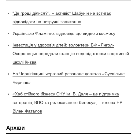
“Де гроші ділися?”, – активіст Шабунін не встигає
відповідати на незручні запитання
Українське Фламінго: відповідь що видно з космосу
Інвестиція у здоров’я дітей: волонтери БФ «Янгол-
Охоронець» передали станцію водопідготовки спортивній
школі Києва
На Чернігівщині черговий резонанс довкола «Суспільне
Чернігів»
«Хаб стійкого бізнесу СНУ ім. В. Даля – це підтримка
ветеранів, ВПО та релокованого бізнесу», – голова НР
Вілен Фаталов
Архіви