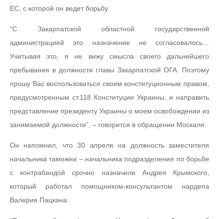
ЕС, с которой он ведет борьбу.
“С Закарпатской областной государственной
администрацией это назначение не согласовалось…
Учитывая это, я не вижу смысла своего дальнейшего
пребывания в должности главы Закарпатской ОГА. Поэтому
прошу Вас воспользоваться своим конституционным правом,
предусмотренным ст.118 Конституции Украины, и направить
представление президенту Украины о моем освобождении из
занимаемой должности”, – говорится в обращении Москаля.
Он напомнил, что 30 апреля на должность заместителя
начальника таможни – начальника подразделения по борьбе
с контрабандой срочно назначили Андрея Крымского,
который работал помощником-консультантом нардепа
Валерия Пацкана.