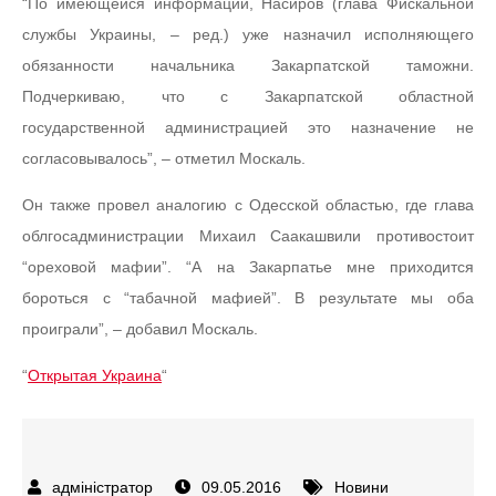
“По имеющейся информации, Насиров (глава Фискальной
службы Украины, – ред.) уже назначил исполняющего
обязанности начальника Закарпатской таможни.
Подчеркиваю, что с Закарпатской областной
государственной администрацией это назначение не
согласовывалось”, – отметил Москаль.
Он также провел аналогию с Одесской областью, где глава
облгосадминистрации Михаил Саакашвили противостоит
“ореховой мафии”. “А на Закарпатье мне приходится
бороться с “табачной мафией”. В результате мы оба
проиграли”, – добавил Москаль.
“
Открытая Украина
“
09.05.2016
Новини