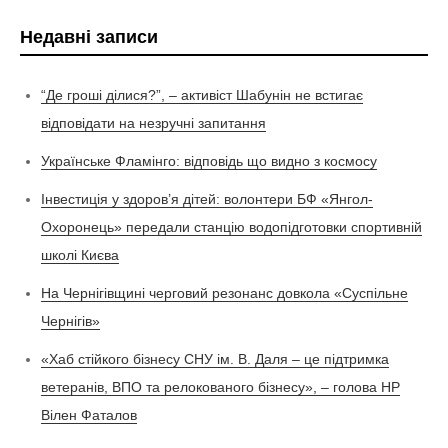
Недавні записи
“Де гроші ділися?”, – активіст Шабунін не встигає
відповідати на незручні запитання
Українське Фламінго: відповідь що видно з космосу
Інвестиція у здоров’я дітей: волонтери БФ «Янгол-
Охоронець» передали станцію водопідготовки спортивній
школі Києва
На Чернігівщині черговий резонанс довкола «Суспільне
Чернігів»
«Хаб стійкого бізнесу СНУ ім. В. Даля – це підтримка
ветеранів, ВПО та релокованого бізнесу», – голова НР
Вілен Фаталов