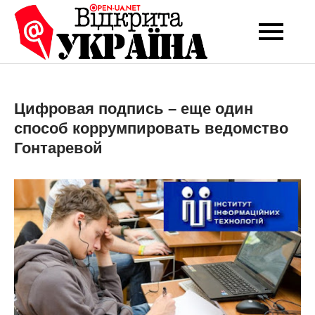
Перейти
до
Open-UA
Це ваше надійне
вмісту
джерело новин та
NET
експертних думок
Цифровая подпись – еще один
способ коррумпировать ведомство
Гонтаревой