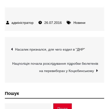
26.07.2016
Новини
Навігація
Насалик признался, для чего ездил в "ДНР"
записів
Нацполіція почала розслідування підробки бюлетенів
на перевиборах у Коцюбинському
Пошук
Пошук