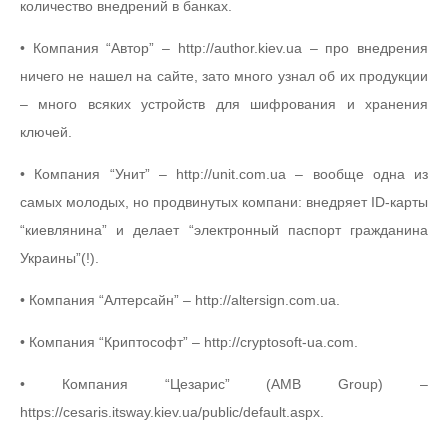
количество внедрений в банках.
• Компания “Автор” – http://author.kiev.ua – про внедрения
ничего не нашел на сайте, зато много узнал об их продукции
– много всяких устройств для шифрования и хранения
ключей.
• Компания “Унит” – http://unit.com.ua – вообще одна из
самых молодых, но продвинутых компани: внедряет ID-карты
“киевлянина” и делает “электронный паспорт гражданина
Украины”(!).
• Компания “Алтерсайн” – http://altersign.com.ua.
• Компания “Криптософт” – http://cryptosoft-ua.com.
• Компания “Цезарис” (AMB Group) –
https://cesaris.itsway.kiev.ua/public/default.aspx.