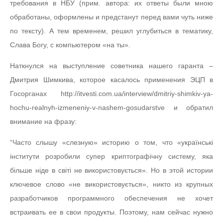
требования в НБУ (прим. автора: их ответы были мною
обработаны, оформлены и предстанут перед вами чуть ниже
по тексту). А тем временем, решил углубиться в тематику,
Слава Богу, с компьютером «на ты».
Наткнулся на выступление советника нашего гаранта –
Дмитрия Шимкива, которое касалось применения ЭЦП в
Госорганах http://itvesti.com.ua/interview/dmitriy-shimkiv-ya-
hochu-realnyh-izmeneniy-v-nashem-gosudarstve и обратил
внимание на фразу:
“Часто слышу «слезную» историю о том, что «українські
інститути розробили супер криптографічну систему, яка
більше ніде в світі не використовується». Но в этой истории
ключевое слово «не використовується», никто из крупных
разработчиков программного обеспечения не хочет
встраивать ее в свои продукты. Поэтому, нам сейчас нужно