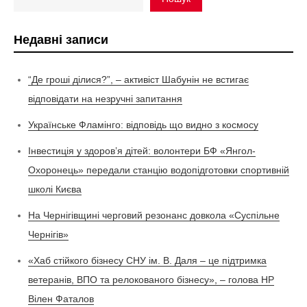
Недавні записи
“Де гроші ділися?”, – активіст Шабунін не встигає
відповідати на незручні запитання
Українське Фламінго: відповідь що видно з космосу
Інвестиція у здоров’я дітей: волонтери БФ «Янгол-
Охоронець» передали станцію водопідготовки спортивній
школі Києва
На Чернігівщині черговий резонанс довкола «Суспільне
Чернігів»
«Хаб стійкого бізнесу СНУ ім. В. Даля – це підтримка
ветеранів, ВПО та релокованого бізнесу», – голова НР
Вілен Фаталов