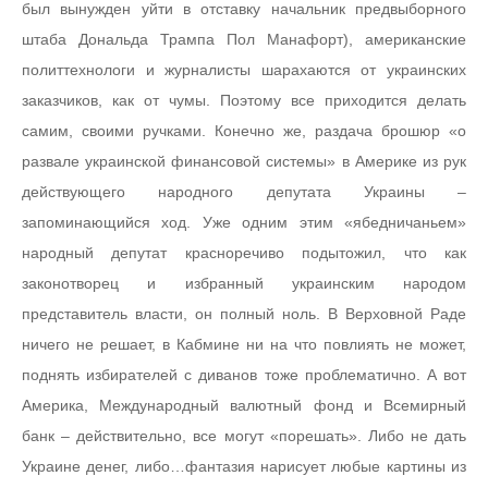
был вынужден уйти в отставку начальник предвыборного
штаба Дональда Трампа Пол Манафорт), американские
политтехнологи и журналисты шарахаются от украинских
заказчиков, как от чумы. Поэтому все приходится делать
самим, своими ручками. Конечно же, раздача брошюр «о
развале украинской финансовой системы» в Америке из рук
действующего народного депутата Украины –
запоминающийся ход. Уже одним этим «ябедничаньем»
народный депутат красноречиво подытожил, что как
законотворец и избранный украинским народом
представитель власти, он полный ноль. В Верховной Раде
ничего не решает, в Кабмине ни на что повлиять не может,
поднять избирателей с диванов тоже проблематично. А вот
Америка, Международный валютный фонд и Всемирный
банк – действительно, все могут «порешать». Либо не дать
Украине денег, либо…фантазия нарисует любые картины из