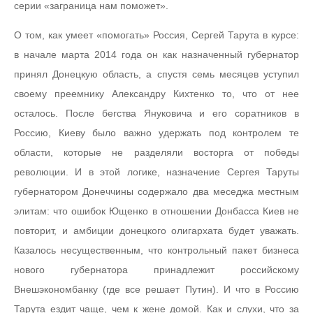
серии «заграница нам поможет».
О том, как умеет «помогать» Россия, Сергей Тарута в курсе:
в начале марта 2014 года он как назначенный губернатор
принял Донецкую область, а спустя семь месяцев уступил
своему преемнику Александру Кихтенко то, что от нее
осталось. После бегства Януковича и его соратников в
Россию, Киеву было важно удержать под контролем те
области, которые не разделяли восторга от победы
революции. И в этой логике, назначение Сергея Таруты
губернатором Донеччины содержало два меседжа местным
элитам: что ошибок Ющенко в отношении Донбасса Киев не
повторит, и амбиции донецкого олигархата будет уважать.
Казалось несущественным, что контрольный пакет бизнеса
нового губернатора принадлежит российскому
Внешэкономбанку (где все решает Путин). И что в Россию
Тарута ездит чаще, чем к жене домой. Как и слухи, что за