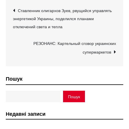
Навігація
Ставленник олигархов Зуев, рвущийся управлять
энергетикой Украины, поделился планами
записів
отключений света и тепла
РЕЗОНАНС: Картельный сговор украинских
супермаркетов
Пошук
Пошук
Недавні записи