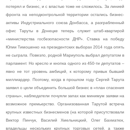
потерял и бизнес, и с властью тоже не сложилось. За линией
фронта на неподконтрольной территории остались бизнес-
активы Индустриального союза Донбасса, а разграбленный
офис Таруты в Донецке теперь служит штаб-квартирой
«министерства госбезопасности ДНР». Ставка на победу
Юлии Тимошенко на президентских выборах 2014 года опять
не сыграла. Повезло, родной Мариуполь выбрал депутатом в
парламент. Но кресло и кнопка одного из 450-ти депутатов –
явно не тот уровень амбиций, к которому привык бывший
миллиардер. Поэтому, когда в прошлом году Сергей Тарута
заявил о цели объединить большой бизнес в «план спасения
страны», наблюдатели почуяли запах как минимум заявки на
возможное премьерство. Организованная Тарутой встреча
крупных известных бизнесменов (на которой присутствовали
Виктор Пинчук, Василий Хмельницкий, Олег Бахматюк,
владельцы нескольких крупных торговых сетей, а также