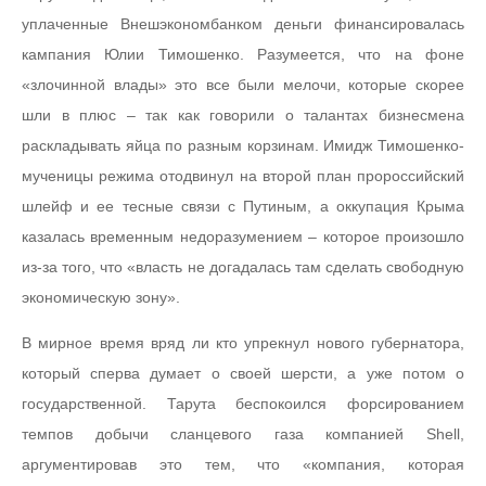
уплаченные Внешэкономбанком деньги финансировалась
кампания Юлии Тимошенко. Разумеется, что на фоне
«злочинной влады» это все были мелочи, которые скорее
шли в плюс – так как говорили о талантах бизнесмена
раскладывать яйца по разным корзинам. Имидж Тимошенко-
мученицы режима отодвинул на второй план пророссийский
шлейф и ее тесные связи с Путиным, а оккупация Крыма
казалась временным недоразумением – которое произошло
из-за того, что «власть не догадалась там сделать свободную
экономическую зону».
В мирное время вряд ли кто упрекнул нового губернатора,
который сперва думает о своей шерсти, а уже потом о
государственной. Тарута беспокоился форсированием
темпов добычи сланцевого газа компанией Shell,
аргументировав это тем, что «компания, которая