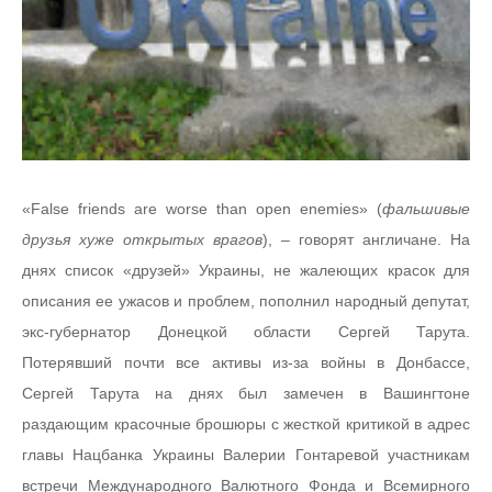
«False friends are worse than open enemies» (
фальшивые
друзья хуже открытых врагов
), – говорят англичане. На
днях список «друзей» Украины, не жалеющих красок для
описания ее ужасов и проблем, пополнил народный депутат,
экс-губернатор Донецкой области Сергей Тарута.
Потерявший почти все активы из-за войны в Донбассе,
Сергей Тарута на днях был замечен в Вашингтоне
раздающим красочные брошюры с жесткой критикой в адрес
главы Нацбанка Украины Валерии Гонтаревой участникам
встречи Международного Валютного Фонда и Всемирного