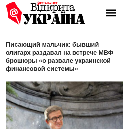
Перейти
до
Open-UA
Це ваше надійне
вмісту
джерело новин та
NET
експертних думок
Писающий мальчик: бывший
олигарх раздавал на встрече МВФ
брошюры «о развале украинской
финансовой системы»