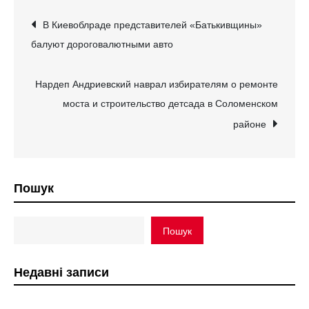
Навігація
В Киевоблраде представителей «Батькивщины»
балуют дороговалютными авто
записів
Нардеп Андриевский наврал избирателям о ремонте
моста и строительство детсада в Соломенском
районе
Пошук
Пошук
Недавні записи