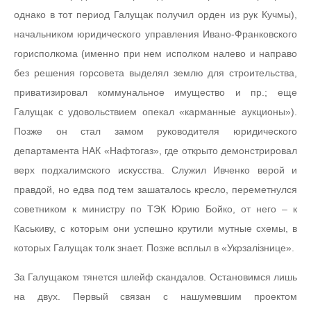
однако в тот период Галущак получил орден из рук Кучмы),
начальником юридического управления Ивано-Франковского
горисполкома (именно при нем исполком налево и направо
без решения горсовета выделял землю для строительства,
приватизировал коммунальное имущество и пр.; еще
Галущак с удовольствием опекал «карманные аукционы»).
Позже он стал замом руководителя юридического
департамента НАК «Нафтогаз», где открыто демонстрировал
верх подхалимского искусства. Служил Ивченко верой и
правдой, но едва под тем зашаталось кресло, переметнулся
советником к министру по ТЭК Юрию Бойко, от него – к
Каськиву, с которым они успешно крутили мутные схемы, в
которых Галущак толк знает. Позже всплыл в «Укрзалiзнице».
За Галущаком тянется шлейф скандалов. Остановимся лишь
на двух. Первый связан с нашумевшим проектом