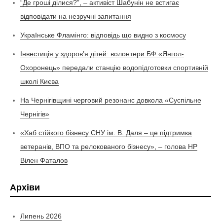
“Де гроші ділися?”, – активіст Шабунін не встигає
відповідати на незручні запитання
Українське Фламінго: відповідь що видно з космосу
Інвестиція у здоров’я дітей: волонтери БФ «Янгол-
Охоронець» передали станцію водопідготовки спортивній
школі Києва
На Чернігівщині черговий резонанс довкола «Суспільне
Чернігів»
«Хаб стійкого бізнесу СНУ ім. В. Даля – це підтримка
ветеранів, ВПО та релокованого бізнесу», – голова НР
Вілен Фаталов
Архіви
Липень 2026