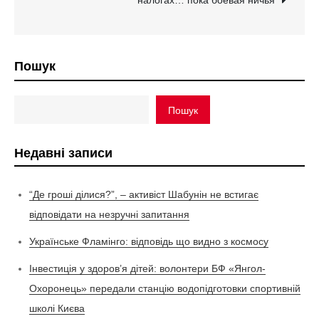
Пошук
Пошук
Недавні записи
“Де гроші ділися?”, – активіст Шабунін не встигає
відповідати на незручні запитання
Українське Фламінго: відповідь що видно з космосу
Інвестиція у здоров’я дітей: волонтери БФ «Янгол-
Охоронець» передали станцію водопідготовки спортивній
школі Києва