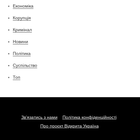
Економіка
Корупція
Кримінал
Новини
Політика
Суспільство
Топ
Зв’язатись з нами
Політика конфіденційності
Про проєкт Відкрита Україна