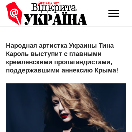
Перейти
до
Open-UA
Це ваше надійне
вмісту
джерело новин та
NET
експертних думок
Народная артистка Украины Тина
Кароль выступит с главными
кремлевскими пропагандистами,
поддержавшими аннексию Крыма!