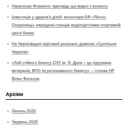
Українське Фламінго: відповідь що видно з космосу
Інвестиція у здоров’я дітей: волонтери БФ «Янгол-
Охоронець» передали станцію водопідготовки спортивній
школі Києва
На Чернігівщині черговий резонанс довкола «Суспільне
Чернігів»
«Хаб стійкого бізнесу СНУ ім. В. Даля – це підтримка
ветеранів, ВПО та релокованого бізнесу», – голова НР
Вілен Фаталов
Архіви
Липень 2026
Червень 2026