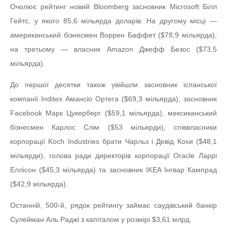
Очолює рейтинг новий Bloomberg засновник Microsoft Білл
Гейтс, у якого 85,6 мільярда доларів. На другому місці —
американський бізнесмен Воррен Баффет ($78,9 мільярда),
на третьому — власник Amazon Джефф Безос ($73,5
мільярда).
До першої десятки також увійшли засновник іспанської
компанії Inditex Амансіо Ортега ($69,3 мільярда), засновник
Facebook Марк Цукерберг ($59,1 мільярда), мексиканський
бізнесмен Карлос Слім ($53 мільярди), співвласники
корпорації Koch Industries брати Чарльз і Девід Кохи ($48,1
мільярди), голова ради директорів корпорації Oracle Ларрі
Еллісон ($45,3 мільярда) та засновник IKEA Інгвар Кампрад
($42,9 мільярда).
Останній, 500-й, рядок рейтингу займає саудівський банкір
Сулейман Аль Раджі з капіталом у розмірі $3,61 млрд.