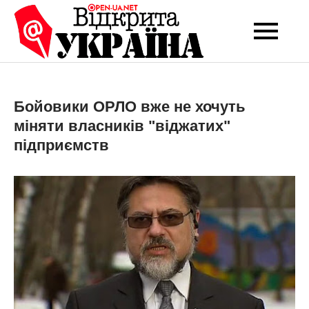
Перейти
до
Open-UA
Це ваше надійне
вмісту
джерело новин та
NET
експертних думок
Бойовики ОРЛО вже не хочуть
міняти власників "віджатих"
підприємств