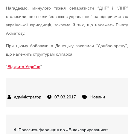
Нагадаємо, минулого тижня сепаратисти “ДНР” і “ЛНР”
оголосили, що ввели “зовнішнє управління” на підприємствах
української юрисдикції, зокрема й тих, що належать Рінату
Ахметову.
При цьому бойовики в Донецьку захопили “Донбас-арену”,
що належить структурам олігарха.
“
Відкрита Україна
“
07.03.2017
Новини
Навігація
Пресс-конференция по «Е-декларированию»