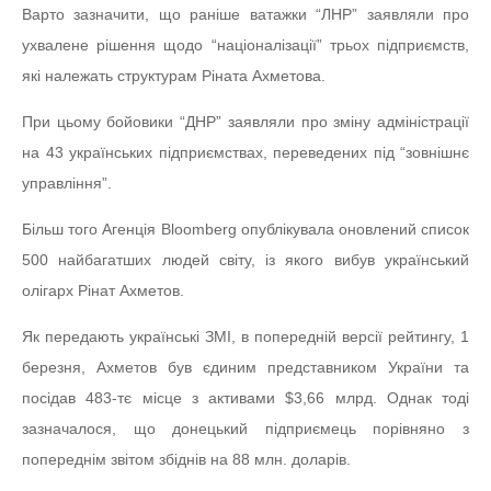
Варто зазначити, що раніше ватажки “ЛНР” заявляли про
ухвалене рішення щодо “націоналізації” трьох підприємств,
які належать структурам Ріната Ахметова.
При цьому бойовики “ДНР” заявляли про зміну адміністрації
на 43 українських підприємствах, переведених під “зовнішнє
управління”.
Більш того Агенція Bloomberg опублікувала оновлений список
500 найбагатших людей світу, із якого вибув український
олігарх Рінат Ахметов.
Як передають українські ЗМІ, в попередній версії рейтингу, 1
березня, Ахметов був єдиним представником України та
посідав 483-тє місце з активами $3,66 млрд. Однак тоді
зазначалося, що донецький підприємець порівняно з
попереднім звітом збіднів на 88 млн. доларів.