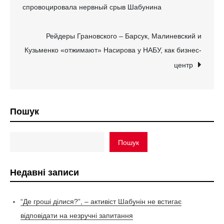
спровоцировала нервный срыв Шабунина
записів
Рейдеры Грановского – Барсук, Малиневский и
Кузьменко «отжимают» Насирова у НАБУ, как бизнес-
центр
Пошук
Пошук
Недавні записи
“Де гроші ділися?”, – активіст Шабунін не встигає
відповідати на незручні запитання