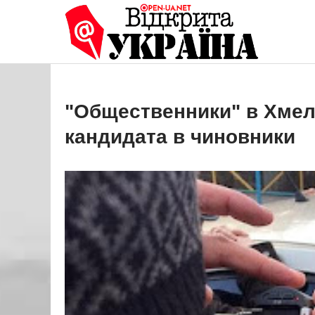
Перейти
до
Open
Це ваше 
вмісту
"Общественники" в Хмел
кандидата в чиновники