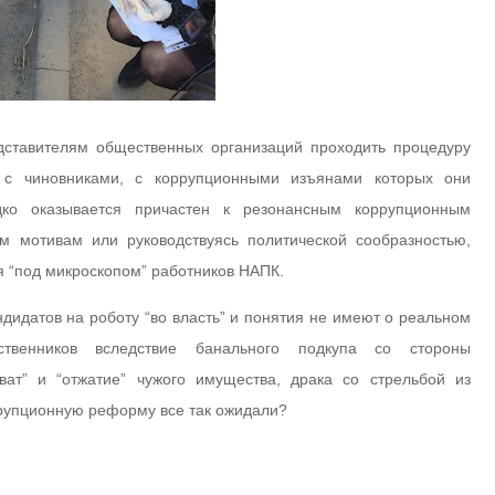
едставителям общественных организаций проходить процедуру
е с чиновниками, с коррупционными изъянами которых они
дко оказывается причастен к резонансным коррупционным
м мотивам или руководствуясь политической сообразностью,
я “под микроскопом” работников НАПК.
ндидатов на роботу “во власть” и понятия не имеют о реальном
твенников вследствие банального подкупа со стороны
ват” и “отжатие” чужого имущества, драка со стрельбой из
ррупционную реформу все так ожидали?