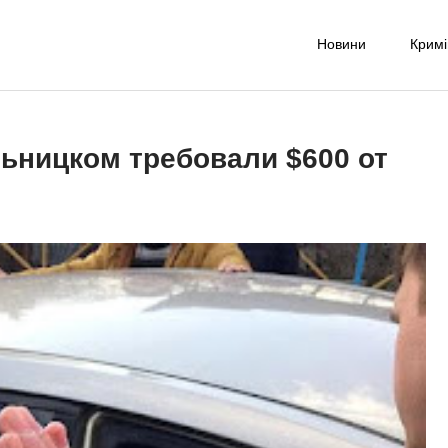
Новини
Крим
-UA NET
надійне джерело новин та експертних думок
ьницком требовали $600 от