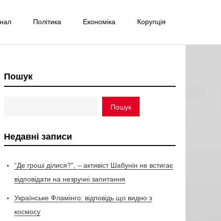
інал
Політика
Економіка
Корупція
Пошук
Пошук
Недавні записи
“Де гроші ділися?”, – активіст Шабунін не встигає
відповідати на незручні запитання
Українське Фламінго: відповідь що видно з
космосу