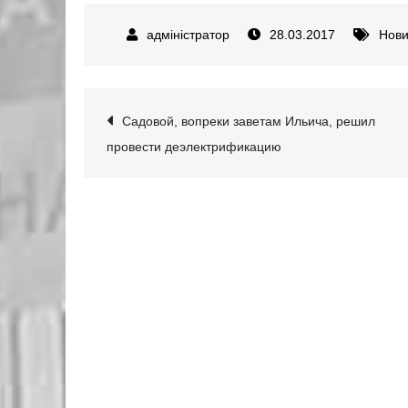
28.03.2017
Нов
Навігація
Садовой, вопреки заветам Ильича, решил
провести деэлектрификацию
записів