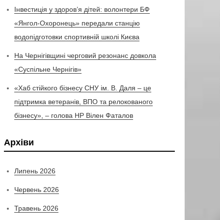
Інвестиція у здоров’я дітей: волонтери БФ
«Янгол-Охоронець» передали станцію
водопідготовки спортивній школі Києва
На Чернігівщині черговий резонанс довкола
«Суспільне Чернігів»
«Хаб стійкого бізнесу СНУ ім. В. Даля – це
підтримка ветеранів, ВПО та релокованого
бізнесу», – голова НР Вілен Фаталов
Архіви
Липень 2026
Червень 2026
Травень 2026