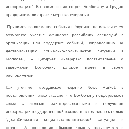
информацию”. Во время своих встреч Болбочану и Грудин
предпринимали строгие меры конспирации.
“Принимая во внимание события в Украине, не исключается
возможное участие офицеров российских спецслужб в
организации или поддержке событий, направленных на
дестабилизацию социально-политической ситуации в
Молдове”, – цитирует Интерфакс постановление о
задержании Болбочану, которое имеет в своем
распоряжении.
Как уточняет молдавское издание News Market, в
постановлении также сказано, что Болбочану поддерживает
связи с людьми, заинтересованными в получении
информации государственной важности, в том числе с целью
“дестабилизации социально-политической ситуации в
стране”. А проведение обысков дома у экс-депутата в