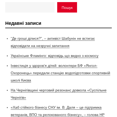
Пошук
Недавні записи
“Де гроші ділися?”, – активіст Шабунін не встигає
відповідати на незручні запитання
Українське Фламінго: відповідь що видно з космосу
Інвестиція у здоров’я дітей: волонтери БФ «Янгол-
Охоронець» передали станцію водопідготовки спортивній
школі Києва
На Чернігівщині черговий резонанс довкола «Суспільне
Чернігів»
«Хаб стійкого бізнесу СНУ ім. В. Даля – це підтримка
ветеранів, ВПО та релокованого бізнесу», – голова НР