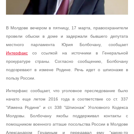
В Молдове вечером в пятницу, 17 марта, правоохранители
провели обыски в доме и задержали бывшего депутата
местного парламента Юрия Болбочану, сообщает
Интерфакс
со ссылкой на источники в Генеральной
прокуратуре страны. Согласно сообщению, Болбочану
подозревают в измене Родине. Речь идет о шпионаже в
пользу России.
Интерфакс сообщает, что уголовное преследование было
начато еще летом 2016 года в соответствие со ст. 337
“Измена Родине” и ст. 338 “Шпионаж” Уголовного Кодекса
Молдовы. Болбочану якобы поддерживал контакты с
помощником военного атташе посольства России в Молдове
Александром Грудиным и передавал ему “какую-то