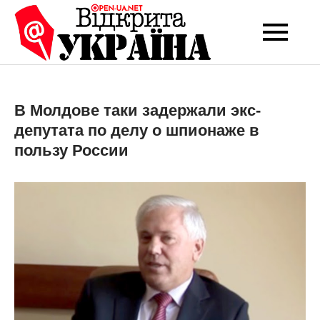
Перейти
до
Open-UA
Це ваше надійне
вмісту
джерело новин та
NET
експертних думок
В Молдове таки задержали экс-
депутата по делу о шпионаже в
пользу России