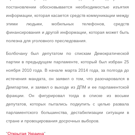
постановлении обосновывается необходимостью изъятия
информации, которая касается средств коммуникации между
этими людьми, мобильных телефонов, средств
финансирования и другой информации, которая может быть
полезна для уголовного преследования.
Болбочану был депутатом по спискам Демократической
партии в предыдущем парламенте, который был избран 25
ноября 2010 года. В начале марта 2014 года, за полгода до
истечения мандата, он заявил о том, что разочаровался в
Демпартии, и заявил о выходе из ДПМ и ее парламентской
фракции. Он фигурировал тогда в списке из восьми
депутатов, которых пытались подкупить с целью развала
парламентского большинства, дестабилизации ситуации в
стране и провоцирования досрочных выборов.
“
Открытая Украина
“