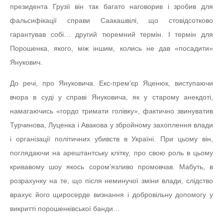
президента Грузії він так багато наговорив і зробив для
фальсифікації справи Саакашвілі, що стовідсотково
гарантував собі… другий тюремний термін. І термін для
Порошенка, якого, між іншим, колись не дав «посадити»
Янукович.
До речі, про Януковича. Екс-прем’єр Яценюк, виступаючи
вчора в суді у справі Януковича, як у старому анекдоті,
намагаючись «гордо тримати голівку», фактично звинуватив
Турчинова, Луценка і Авакова у збройному захоплення влади
і організації політичних убивств в Україні. При цьому він,
поглядаючи на арештантську клітку, про свою роль в цьому
кривавому шоу якось сором’язливо промовчав. Мабуть, в
розрахунку на те, що після неминучої зміни влади, слідство
врахує його щиросерде визнання і добровільну допомогу у
викритті порошенківської банди…