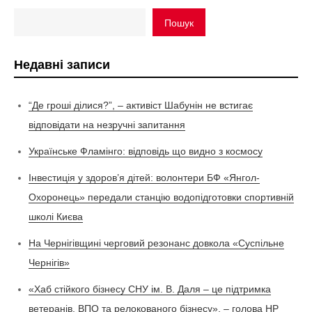
Пошук
Недавні записи
“Де гроші ділися?”, – активіст Шабунін не встигає
відповідати на незручні запитання
Українське Фламінго: відповідь що видно з космосу
Інвестиція у здоров’я дітей: волонтери БФ «Янгол-
Охоронець» передали станцію водопідготовки спортивній
школі Києва
На Чернігівщині черговий резонанс довкола «Суспільне
Чернігів»
«Хаб стійкого бізнесу СНУ ім. В. Даля – це підтримка
ветеранів, ВПО та релокованого бізнесу», – голова НР