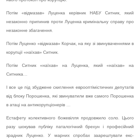
Потім «відмазав» Луценка керівник НАБУ Ситник, який
незаконно припинив проти Луценка кримінальну справу про
незаконне збагачення.
Потім Луценко «відмазав» Корчак, на яку зі звинуваченнями в
корупції «наїхав» Ситник.
Потім Ситник «наїхав» на Луценка, який «наїхав» на
Ситника…
І все це під збуджене скиглення еврооптімістичних депутатів
від блоку Порошенка, які звинуватили вже самого Порошенка
в атаці на антикорупціонерів …
Естафету колективного божевілля продовжило соло. Цього
разу шокував публіку паталогічний брехун і професійний
зрадник Луценко. У марних спробах заарештувати екс-