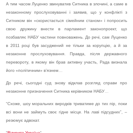
А тим часом Луценко звинуватив Ситника в злочині, а саме в
незаконному прослуховуванні і заявив, що у конфлікті з
Ситником він «скористається сімейним станом» і попросить
свою дружину внести в парламент законопроект, що
позбавляє НАБУ частини повноважень. До речі, сам Луценко
в 2011 році був засуджений не тільки за корупцію, а й за
незаконне прослуховування. Правда, після державного
перевороту, в якому він брав активну участь, Рада визнала
його «політичним» в’язнем…
До речі, сьогодні суд знову відклав розгляд справи про
незаконне призначення Ситника керівником НАБУ…
“Схоже, шоу моральних виродків триватиме до тих пір, поки
всі вони не займуть своє гідне місце. На лаві підсудних”, –
резюмує адвокат.
“
Відкрита Україна
“