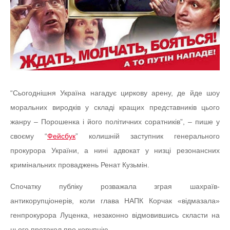
“Сьогоднішня Україна нагадує циркову арену, де йде шоу
моральних виродків у складі кращих представників цього
жанру – Порошенка і його політичних соратників”, – пише у
своєму “
Фейсбук
” колишній заступник генерального
прокурора України, а нині адвокат у низці резонансних
кримінальних проваджень Ренат Кузьмін.
Спочатку публіку розважала зграя шахраїв-
антикорупціонерів, коли глава НАПК Корчак «відмазала»
генпрокурора Луценка, незаконно відмовившись скласти на
нього протокол про корупцію.