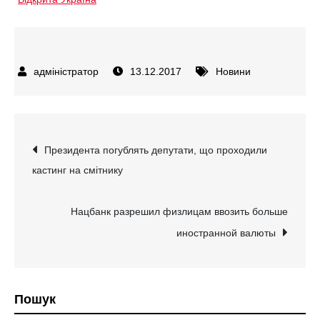
13.12.2017
Новини
Навігація
Президента погублять депутати, що проходили
кастинг на смітнику
записів
Нацбанк разрешил физлицам ввозить больше
иностранной валюты
Пошук