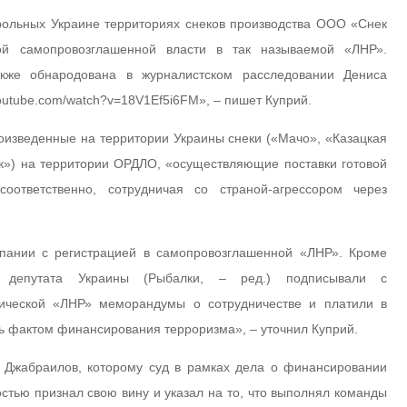
рольных Украине территориях снеков производства ООО «Снек
й самопровозглашенной власти в так называемой «ЛНР».
кже обнародована в журналистском расследовании Дениса
youtube.com/watch?v=18V1Ef5i6FM», – пишет Куприй.
изведенные на территории Украины снеки («Мачо», «Казацкая
ак») на территории ОРДЛО, «осуществляющие поставки готовой
оответственно, сотрудничая со страной-агрессором через
мпании с регистрацией в самопровозглашенной «ЛНР». Кроме
о депутата Украины (Рыбалки, – ред.) подписывали с
ической «ЛНР» меморандумы о сотрудничестве и платили в
ть фактом финансирования терроризма», – уточнил Куприй.
 Джабраилов, которому суд в рамках дела о финансировании
стью признал свою вину и указал на то, что выполнял команды