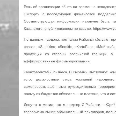
Речь об организации сбыта на временно неподконт
Экспорт» с последующей финансовой поддержко
Соответствующая информация накануне была та
Казанского, опубликованном по ссылке: https://www.
По данным нардепа, компании Рыбалки сбывают про
слава», «Snekkin», «Semki», «KartoFan», «Мой рыб
продукции со стороны российской границы, а с
аффилированные фирмы-прокладки».
«Контрагентами бизнеса С.Рыбалки выступают ко
того, должностные лица компаний народног
самопровозглашёнными руководителями террорист
пользу их бюджетов обязательные платежи, что и ес
Депутат отметил, что менеджер С.Рыбалки – Юрий
терроризма вынес обвинительный приговоров, полно