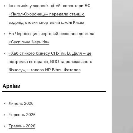
Інвестиція у здоров’я дітей: волонтери БФ
«Янгол-Охоронець» передали станцію
водопідготовки спортивній школі Києва
На Чернігівщині черговий резонанс довкола
«Суспільне Чернігів»
«Хаб стійкого бізнесу СНУ ім. В. Даля – це
підтримка ветеранів, ВПО та релокованого
бізнесу», – голова НР Вілен Фаталов
Архіви
Липень 2026
Червень 2026
Травень 2026