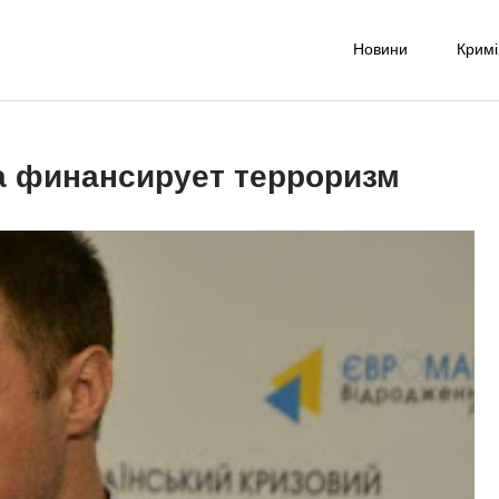
Новини
Крим
-UA NET
надійне джерело новин та експертних думок
а финансирует терроризм