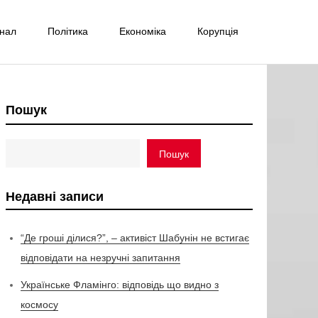
інал
Політика
Економіка
Корупція
Пошук
Пошук
Недавні записи
“Де гроші ділися?”, – активіст Шабунін не встигає
відповідати на незручні запитання
Українське Фламінго: відповідь що видно з
космосу