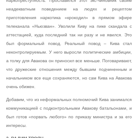
наркопреступность. Прославился этот экс-чиновник своим
неадекватным поведением на людях и рецептом
приготовления наркотика «крокодил» в прямом эфире
телеканала «Ньюзван». Уволили Киву на пике скандала с
аттестацией, куда последний так ни разу и не явился. Это
был формальный повод. Реальный повод – Кива стал
неконтролируемым. У него выросли политические амбиции,
а толку для Авакова он приносил все меньше. Поговаривают,
что дружеские отношения между бывшим подчиненным и
начальником все еще сохраняются, но сам Кива на Авакова
очень обижен.
Добавим, что из неформальных полномочий Кива занимался
коммуникацией с подконтрольными Авакову батальонами, и
был готов «порвать любого» по приказу министра и за его
интересы.