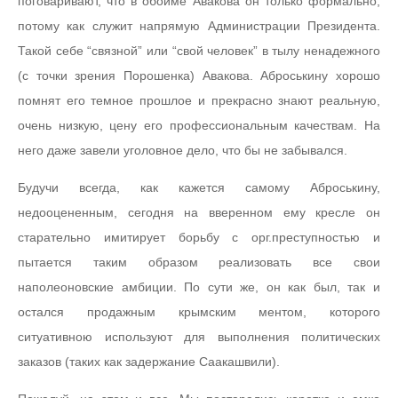
поговаривают, что в обойме Авакова он только формально,
потому как служит напрямую Администрации Президента.
Такой себе “связной” или “свой человек” в тылу ненадежного
(с точки зрения Порошенка) Авакова. Аброськину хорошо
помнят его темное прошлое и прекрасно знают реальную,
очень низкую, цену его профессиональным качествам. На
него даже завели уголовное дело, что бы не забывался.
Будучи всегда, как кажется самому Аброськину,
недооцененным, сегодня на вверенном ему кресле он
старательно имитирует борьбу с орг.преступностью и
пытается таким образом реализовать все свои
наполеоновские амбиции. По сути же, он как был, так и
остался продажным крымским ментом, которого
ситуативною используют для выполнения политических
заказов (таких как задержание Саакашвили).