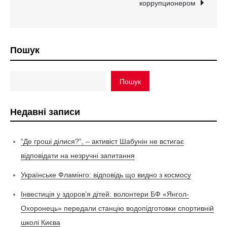
коррупционером
Пошук
Пошук
Недавні записи
“Де гроші ділися?”, – активіст Шабунін не встигає
відповідати на незручні запитання
Українське Фламінго: відповідь що видно з космосу
Інвестиція у здоров’я дітей: волонтери БФ «Янгол-
Охоронець» передали станцію водопідготовки спортивній
школі Києва