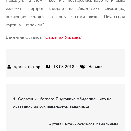
Пожалуй, на этом и все. Мы постарались коротко и емко
изложить портрет каждого из Аваковских служащих,
влияющих сегодня на нашу с вами жизнь. Печальная
картина.. не так ли?
Валентин Остапов, “
Открытая Украина
“
13.03.2018
Новини
Навігація
Соратники беглого Януковича обиделись, что не
оказались на куршавельской вечеринке
записів
Артем Сытник оказался банальным