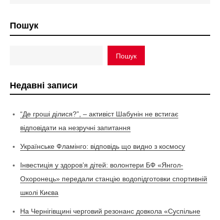
Пошук
Пошук
Недавні записи
“Де гроші ділися?”, – активіст Шабунін не встигає
відповідати на незручні запитання
Українське Фламінго: відповідь що видно з космосу
Інвестиція у здоров’я дітей: волонтери БФ «Янгол-
Охоронець» передали станцію водопідготовки спортивній
школі Києва
На Чернігівщині черговий резонанс довкола «Суспільне