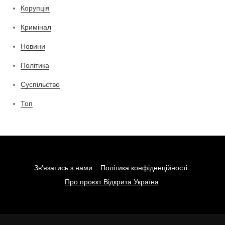
Корупція
Кримінал
Новини
Політика
Суспільство
Топ
Зв’язатись з нами
Політика конфіденційності
Про проєкт Відкрита Україна