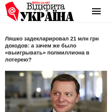
Перейти
до
Open-UA
Це ваше надійне
вмісту
джерело новин та
NET
експертних думок
Ляшко задекларировал 21 млн грн
доходов: а зачем же было
«выигрывать» полмиллиона в
лотерею?