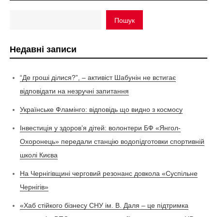
Пошук
Недавні записи
“Де гроші ділися?”, – активіст Шабунін не встигає
відповідати на незручні запитання
Українське Фламінго: відповідь що видно з космосу
Інвестиція у здоров’я дітей: волонтери БФ «Янгол-
Охоронець» передали станцію водопідготовки спортивній
школі Києва
На Чернігівщині черговий резонанс довкола «Суспільне
Чернігів»
«Хаб стійкого бізнесу СНУ ім. В. Даля – це підтримка