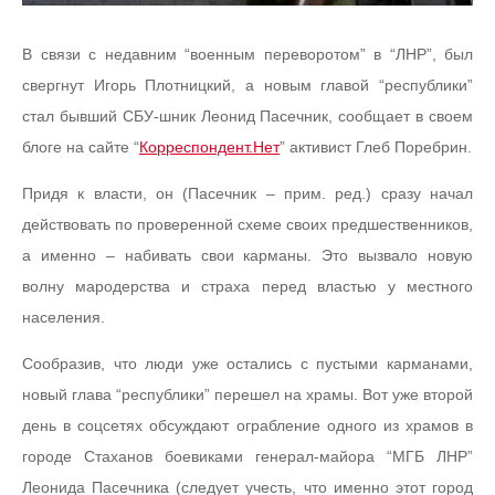
В связи с недавним “военным переворотом” в “ЛНР”, был
свергнут Игорь Плотницкий, а новым главой “республики”
стал бывший СБУ-шник Леонид Пасечник, сообщает в своем
блоге на сайте “
Корреспондент.Нет
” активист Глеб Поребрин.
Придя к власти, он (Пасечник – прим. ред.) сразу начал
действовать по проверенной схеме своих предшественников,
а именно – набивать свои карманы. Это вызвало новую
волну мародерства и страха перед властью у местного
населения.
Сообразив, что люди уже остались с пустыми карманами,
новый глава “республики” перешел на храмы. Вот уже второй
день в соцсетях обсуждают ограбление одного из храмов в
городе Стаханов боевиками генерал-майора “МГБ ЛНР”
Леонида Пасечника (следует учесть, что именно этот город