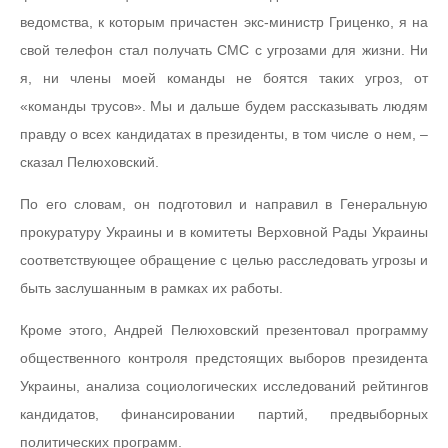
ведомства, к которым причастен экс-министр Гриценко, я на
свой телефон стал получать СМС с угрозами для жизни. Ни
я, ни члены моей команды не боятся таких угроз, от
«команды трусов». Мы и дальше будем рассказывать людям
правду о всех кандидатах в президенты, в том числе о нем, –
сказал Пелюховский.
По его словам, он подготовил и направил в Генеральную
прокуратуру Украины и в комитеты Верховной Рады Украины
соответствующее обращение с целью расследовать угрозы и
быть заслушанным в рамках их работы.
Кроме этого, Андрей Пелюховский презентовал программу
общественного контроля предстоящих выборов президента
Украины, анализа социологических исследований рейтингов
кандидатов, финансировании партий, предвыборных
политических программ.