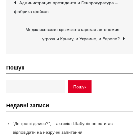
Навігація
Администрация президента и Генпрокуратура –
фабрика фейков
записів
Меджлисовская крымскотатарская автономия —
угроза и Крыму, и Украине, и Европе?
Пошук
Пошук
Недавні записи
“Де гроші ділися?”, – активіст Шабунін не встигає
відповідати на незручні запитання