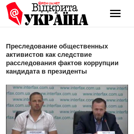
Перейти
до
Open-UA
Це ваше надійне
вмісту
джерело новин та
NET
експертних думок
Преследование общественных
активистов как следствие
расследования фактов коррупции
кандидата в президенты