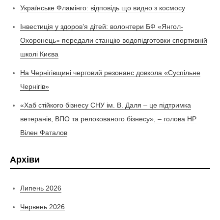
Українське Фламінго: відповідь що видно з космосу
Інвестиція у здоров’я дітей: волонтери БФ «Янгол-
Охоронець» передали станцію водопідготовки спортивній
школі Києва
На Чернігівщині черговий резонанс довкола «Суспільне
Чернігів»
«Хаб стійкого бізнесу СНУ ім. В. Даля – це підтримка
ветеранів, ВПО та релокованого бізнесу», – голова НР
Вілен Фаталов
Архіви
Липень 2026
Червень 2026