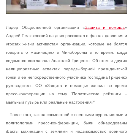
Лидер Общественной организации «
Защита и помощь
»
Андрей Пелюховский на днях рассказал о фактах давления и
угрозах жизни активистам организации, которые не боятся
говорить о махинациях в Минобороны в то время, когда
ведомство возглавлял Анатолий Гриценко. Об этом и других
нелицеприятных аспектах передвыборной президентской
гонки и ее непосредственного участника господина Гриценко
руководитель ОО «Защита и помощь» заявил во время
пресс-конференции на тему “Политические рейтинги –
мыльный пузырь или реальные настроения?”
– После того, как на совместной с военными журналистами и
политологами пресс-конференции, были обнародованы
факты махинаций с землями и недвижимостью военного