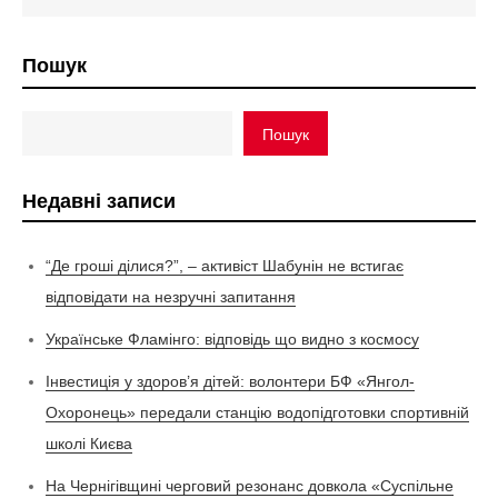
Пошук
Пошук
Недавні записи
“Де гроші ділися?”, – активіст Шабунін не встигає
відповідати на незручні запитання
Українське Фламінго: відповідь що видно з космосу
Інвестиція у здоров’я дітей: волонтери БФ «Янгол-
Охоронець» передали станцію водопідготовки спортивній
школі Києва
На Чернігівщині черговий резонанс довкола «Суспільне