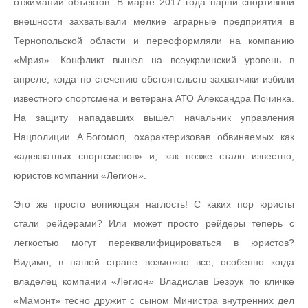
отжимании объектов. В марте 2017 года парни спортивной
внешности захватывали мелкие аграрные предприятия в
Тернопольской области и переоформляли на компанию
«Мрия». Конфликт вышел на всеукраинский уровень в
апреле, когда по стечению обстоятельств захватчики избили
известного спортсмена и ветерана АТО Александра Починка.
На защиту нападавших вышел начальник управления
Нацполиции А.Богомол, охарактеризовав обвиняемых как
«адекватных спортсменов» и, как позже стало известно,
юристов компании «Легион».
Это же просто вопиющая наглость! С каких пор юристы
стали рейдерами? Или может просто рейдеры теперь с
легкостью могут переквалифицироваться в юристов?
Видимо, в нашей стране возможно все, особенно когда
владелец компании «Легион» Владислав Безрук по кличке
«Мамонт» тесно дружит с сыном Министра внутренних дел