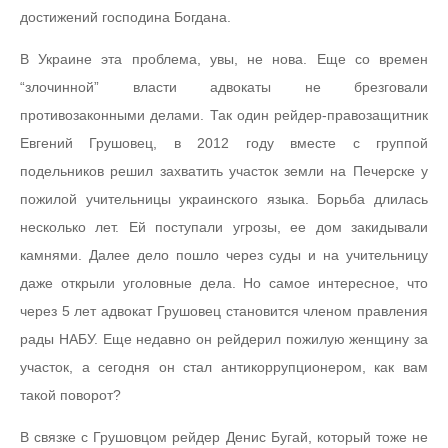
достижений господина Богдана.
В Украине эта проблема, увы, не нова. Еще со времен
“злочинной” власти адвокаты не брезговали
противозаконными делами. Так один рейдер-правозащитник
Евгений Грушовец, в 2012 году вместе с группой
подельников решил захватить участок земли на Печерске у
пожилой учительницы украинского языка. Борьба длилась
несколько лет. Ей поступали угрозы, ее дом закидывали
камнями. Далее дело пошло через суды и на учительницу
даже открыли уголовные дела. Но самое интересное, что
через 5 лет адвокат Грушовец становится членом правления
рады НАБУ. Еще недавно он рейдерил пожилую женщину за
участок, а сегодня он стал антикоррупционером, как вам
такой поворот?
В связке с Грушовцом рейдер Денис Бугай, который тоже не