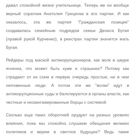
давал спокойной жизни учительнице. Теперь же он вообще
верный соратник Анатолия Гриценка в его партии. И как
оказалось, эта же партия “Гражданская позиция”
создавалась семейным подрядом семьи Дениса Бугая
(правой рукой Курченко), в реестрах партии значится мать
Бугая.
Рейдеры под маской антикорупционеров, как волк в шкуре
ягненка, что может быть хуже и страшнее? Потому как
страдают от их схем в первую очередь простые, ни в чем
неповинные люди. А потом эти же “волки” идут в
антикорупционные суды и балотируются в органы власти, как
честные и неззангажированные борцы с системой.
Сколько еще таких оборотней орудует на разных уровнях
влияния, пока мы спокойно слушаем обещания великих
политиков и верим в светлое будущее? Ведь такие