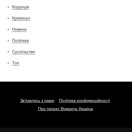
Корупція
Кримінал
Новини
Політика
Суспільство
Топ
Зв’язатись з нами
Політика конфіденційності
Про проєкт Відкрита Україна