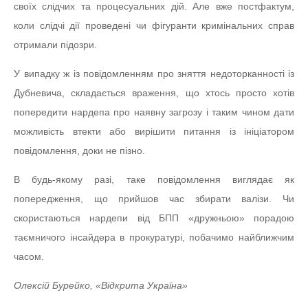
своїх слідчих та процесуальних дій. Але вже постфактум,
коли слідчі дії проведені чи фігуранти кримінальних справ
отримали підозри.
У випадку ж із повідомленням про зняття недоторканності із
Дубневича, складається враження, що хтось просто хотів
попередити нардепа про наявну загрозу і таким чином дати
можливість втекти або вирішити питання із ініціатором
повідомлення, доки не пізно.
В будь-якому разі, таке повідомлення виглядає як
попередження, що прийшов час збирати валізи. Чи
скористаються нардепи від БПП «дружньою» порадою
таємничого інсайдера в прокуратурі, побачимо найближчим
часом.
Олексій Бурейко, «Відкрита Україна»