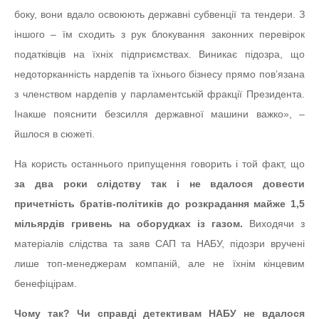
боку, вони вдало освоюють державні субвенції та тендери. З
іншого – їм сходить з рук блокування законних перевірок
податківців на їхніх підприємствах. Виникає підозра, що
недоторканність нардепів та їхнього бізнесу прямо пов’язана
з членством нардепів у парламентській фракції Президента.
Інакше пояснити безсилля державної машини важко», –
йшлося в сюжеті.
На користь останнього припущення говорить і той факт, що
за два роки слідству так і не вдалося довести
причетність братів-політиків до розкрадання майже 1,5
мільярдів гривень на оборудках із газом.
Виходячи з
матеріалів слідства та заяв САП та НАБУ, підозри вручені
лише топ-менеджерам компаній, але не їхнім кінцевим
бенефіцірам.
Чому так? Чи справді детективам НАБУ не вдалося