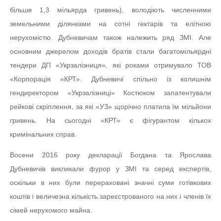
більше 1,3 мільярда гривень), володіють численними
земельними ділянками на сотні гектарів та елітною
нерухомістю. Дубневичам також належить ряд ЗМІ. Але
основним джерелом доходів братів стали багатомільярдні
тендери ДП «Укрзалізниця», які роками отримувало ТОВ
«Корпорація «КРТ». Дубневичі спільно із колишнім
гендиректором «Укрзалізниці» Костюком запатентували
рейкові скріплення, за які «УЗ» щорічно платила їм мільйони
гривень. На сьогодні «КРТ» є фігурантом кількох
кримінальних справ.
Восени 2016 року декларації Богдана та Ярослава
Дубневичів викликали фурор у ЗМІ та серед експертів,
оскільки в них були перераховані значні суми готівкових
коштів і величезна кількість зареєстрованого на них і членів їх
сімей нерухомого майна.