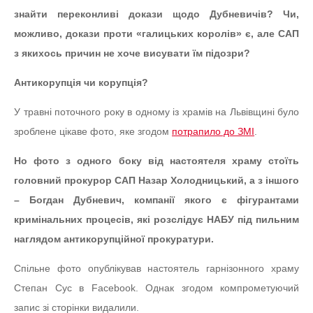
знайти переконливі докази щодо Дубневичів? Чи,
можливо, докази проти «галицьких королів» є, але САП
з якихось причин не хоче висувати їм підозри?
Антикорупція чи корупція?
У травні поточного року в одному із храмів на Львівщині було
зроблене цікаве фото, яке згодом
потрапило до ЗМІ
.
Но фото з одного боку від настоятеля храму стоїть
головний прокурор САП Назар Холодницький, а з іншого
– Богдан Дубневич, компанії якого є фігурантами
кримінальних процесів, які розслідує НАБУ під пильним
наглядом антикорупційної прокуратури.
Спільне фото опублікував настоятель гарнізонного храму
Степан Сус в Facebook. Однак згодом компрометуючий
запис зі сторінки видалили.