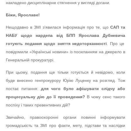
накладено дисциплінарне стягнення у вигляді догани.
Біжи, Ярославе!
Нещодавно в ЗМІ з’явилася інформація про те, що
САП та
НАБУ щодо нардепа від БПП Ярослава Дубневича
готують подання щодо зняття недоторканності
. Про це
повідомили «Українські новини» із посиланням на джерело в
Генеральній прокуратурі.
При цьому, подання ще тільки готується й невідомо, коли
буде внесено генпрокурору Юрію Луценку на розгляд. Тож
постає питання:
для чого було афішувати слідчу або
процесуальну дію до її проведення?
В чому сенс такого
поспіху і таких превентивних дій?
Звичайно, правоохоронні органи повинні інформувати
громадськість та ЗМІ про факти, мету, підстави та наслідки