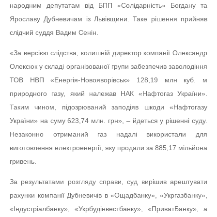
народним депутатам від БПП «Солідарність» Богдану та
Ярославу Дубневичам із Львівщини. Таке рішення прийняв
слідчий суддя Вадим Сенін.
«За версією слідства, колишній директор компанії Олександр
Олексюк у складі організованої групи забезпечив заволодіння
ТОВ НВП «Енергія-Новояворівськ» 128,19 млн куб. м
природного газу, який належав НАК «Нафтогаз України».
Таким чином, підозрюваний заподіяв шкоди «Нафтогазу
України» на суму 623,74 млн. грн», – йдеться у рішенні суду.
Незаконно отриманий газ надалі використали для
виготовлення електроенергії, яку продали за 885,17 мільйона
гривень.
За результатами розгляду справи, суд вирішив арештувати
рахунки компанії Дубневичів в «Ощадбанку», «Укргазбанку»,
«Індустріалбанку», «Укрбудінвестбанку», «ПриватБанку», а