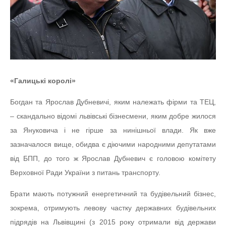
«Галицькі королі»
Богдан та Ярослав Дубневичі, яким належать фірми та ТЕЦ,
– скандально відомі львівські бізнесмени, яким добре жилося
за Януковича і не гірше за нинішньої влади. Як вже
зазначалося вище, обидва є діючими народними депутатами
від БПП, до того ж Ярослав Дубневич є головою комітету
Верховної Ради України з питань транспорту.
Брати мають потужний енергетичний та будівельний бізнес,
зокрема, отримують левову частку державних будівельних
підрядів на Львівщині (з 2015 року отримали від держави