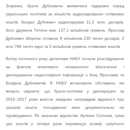
Зокрема, брати Дубневичи виявилися лідерами серед
українських політиків за кількістю задекларованих готівкових
коштів. Богдан Дубневич задекларував 11,5 млн. доларів,
його дружина Тетяна має 137,1 мільйонів гривень. Ярослав
Дубневич зберігає готівкою 8 мільйонів 230 тисяч доларів, 2
млн 780 тисяч євро та 5 мільйонів гривень готівкових коштів.
Влітку поточного року детективи НАБУ почали розслідування
за фактом можливого незаконного збагачення і
декларування недостовірної інформації з боку Ярослава та
Богдана Дубневичів. В НАБУ встановили обставини, які
можуть свідчити, що брати-політики у деклараціях за
2015−2017 роки внесли завідомо неправдиві відомості про
грошові кошти, походження яких документально не
підтверджено. Як зазначає відомство Артема Ситника, сума
цих коштів у чотири рази перевищує розмір сукупного