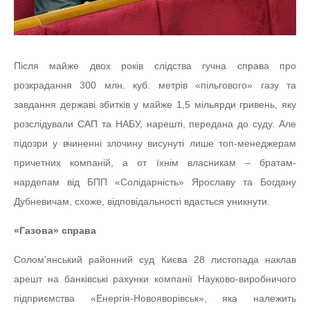
Після майже двох років слідства гучна справа про
розкрадання 300 млн. куб. метрів «пільгового» газу та
завдання державі збитків у майже 1,5 мільярди гривень, яку
розслідували САП та НАБУ, нарешті, передана до суду. Але
підозри у вчиненні злочину висунуті лише топ-менеджерам
причетних компаній, а от їхнім власникам – братам-
нардепам від БПП «Солідарність» Ярославу та Богдану
Дубневичам, схоже, відповідальності вдасться уникнути.
«Газова» справа
Солом’янський районний суд Києва 28 листопада наклав
арешт на банківські рахунки компанії Науково-виробничого
підприємства «Енергія-Новояворівськ», яка належить