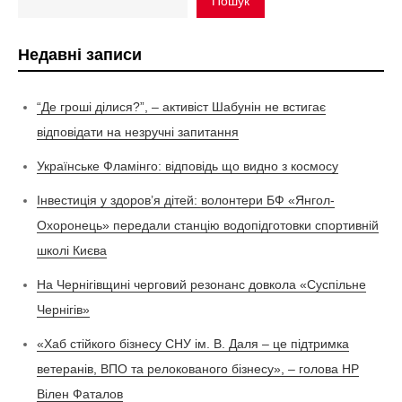
Пошук
Недавні записи
“Де гроші ділися?”, – активіст Шабунін не встигає
відповідати на незручні запитання
Українське Фламінго: відповідь що видно з космосу
Інвестиція у здоров’я дітей: волонтери БФ «Янгол-
Охоронець» передали станцію водопідготовки спортивній
школі Києва
На Чернігівщині черговий резонанс довкола «Суспільне
Чернігів»
«Хаб стійкого бізнесу СНУ ім. В. Даля – це підтримка
ветеранів, ВПО та релокованого бізнесу», – голова НР
Вілен Фаталов