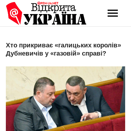
Перейти
до
Open-UA
Це ваше надійне
вмісту
джерело новин та
NET
експертних думок
Хто прикриває «галицьких королів»
Дубневичів у «газовій» справі?