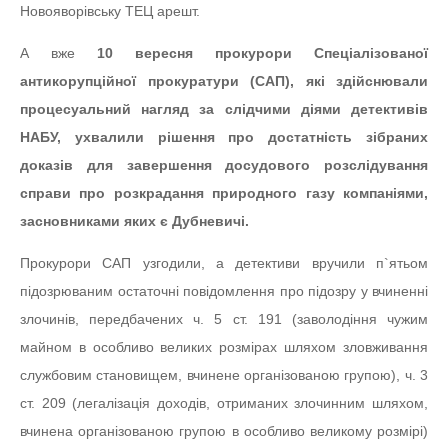
Новояворівську ТЕЦ арешт.
А вже
10 вересня прокурори Спеціалізованої
антикорупційної прокуратури (САП), які здійснювали
процесуальний нагляд за слідчими діями детективів
НАБУ, ухвалили рішення про достатність зібраних
доказів для завершення досудового розслідування
справи про розкрадання природного газу компаніями,
засновниками яких є Дубневичі.
Прокурори САП узгодили, а детективи вручили п`ятьом
підозрюваним остаточні повідомлення про підозру у вчиненні
злочинів, передбачених ч. 5 ст. 191 (заволодіння чужим
майном в особливо великих розмірах шляхом зловживання
службовим становищем, вчинене організованою групою), ч. 3
ст. 209 (легалізація доходів, отриманих злочинним шляхом,
вчинена організованою групою в особливо великому розмірі)