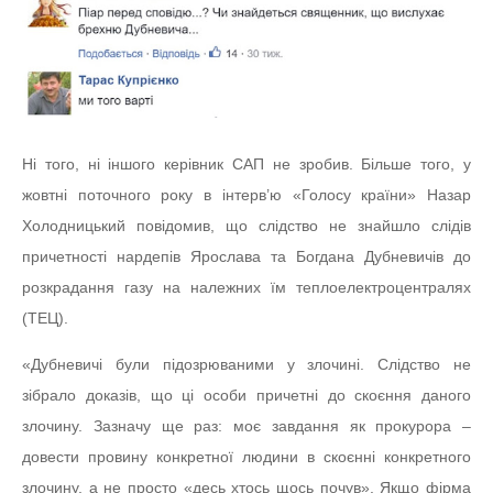
Ні того, ні іншого керівник САП не зробив. Більше того, у
жовтні поточного року в інтерв’ю «Голосу країни» Назар
Холодницький повідомив, що слідство не знайшло слідів
причетності нардепів Ярослава та Богдана Дубневичів до
розкрадання газу на належних їм теплоелектроцентралях
(ТЕЦ).
«Дубневичі були підозрюваними у злочині. Слідство не
зібрало доказів, що ці особи причетні до скоєння даного
злочину. Зазначу ще раз: моє завдання як прокурора –
довести провину конкретної людини в скоєнні конкретного
злочину, а не просто «десь хтось щось почув». Якщо фірма