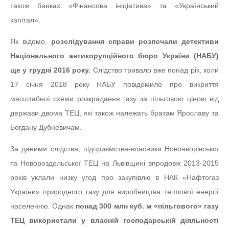
також банках «Фінансова ініціатива» та «Український
капітал».
Як відомо,
розслідування справи розпочали детективи
Національного антикорупційного бюро України (НАБУ)
ще у грудні 2016 року.
Слідство тривало вже понад рік, коли
17 січня 2018 року НАБУ повідомило про викриття
масштабної схеми розкрадання газу за пільговою ціною від
держави двома ТЕЦ, які також належать братам Ярославу та
Богдану Дубневичам.
За даними слідства, підприємства-власники Новояворівської
та Новороздольської ТЕЦ на Львівщині впродовж 2013-2015
років уклали низку угод про закупівлю в НАК «Нафтогаз
України» природного газу для виробництва теплової енергії
населенню. Однак
понад 300 млн куб. м «пільгового» газу
ТЕЦ використали у власній господарській діяльності