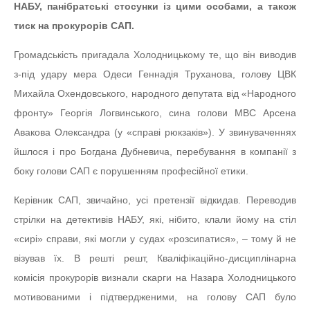
НАБУ, панібратські стосунки із цими особами, а також
тиск на прокурорів САП.
Громадськість пригадала Холодницькому те, що він виводив
з-під удару мера Одеси Геннадія Труханова, голову ЦВК
Михайла Охендовського, народного депутата від «Народного
фронту» Георгія Логвинського, сина голови МВС Арсена
Авакова Олександра (у «справі рюкзаків»). У звинуваченнях
йшлося і про Богдана Дубневича, перебування в компанії з
боку голови САП є порушенням професійної етики.
Керівник САП, звичайно, усі претензії відкидав. Переводив
стрілки на детективів НАБУ, які, нібито, клали йому на стіл
«сирі» справи, які могли у судах «розсипатися», – тому й не
візував їх. В решті решт, Кваліфікаційно-дисциплінарна
комісія прокурорів визнали скарги на Назара Холодницького
мотивованими і підтвердженими, на голову САП було