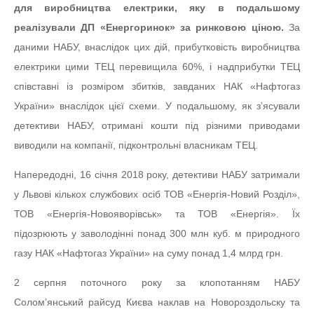
для виробництва електрики, яку в подальшому
реалізували ДП «Енергоринок» за ринковою ціною.
За
даними НАБУ, внаслідок цих дій, прибутковість виробництва
електрики цими ТЕЦ перевищила 60%, і надприбутки ТЕЦ
співставні із розміром збитків, завданих НАК «Нафтогаз
України» внаслідок цієї схеми. У подальшому, як з’ясували
детективи НАБУ, отримані кошти під різними приводами
виводили на компанії, підконтрольні власникам ТЕЦ.
Напередодні, 16 січня 2018 року, детективи НАБУ затримали
у Львові кількох службових осіб ТОВ «Енергія-Новий Розділ»,
ТОВ «Енергія-Новояворівськ» та ТОВ «Енергія». Їх
підозрюють у заволодінні понад 300 млн куб. м природного
газу НАК «Нафтогаз України» на суму понад 1,4 млрд грн.
2 серпня поточного року за клопотанням НАБУ
Солом’янський райсуд Києва наклав на Новороздольску та