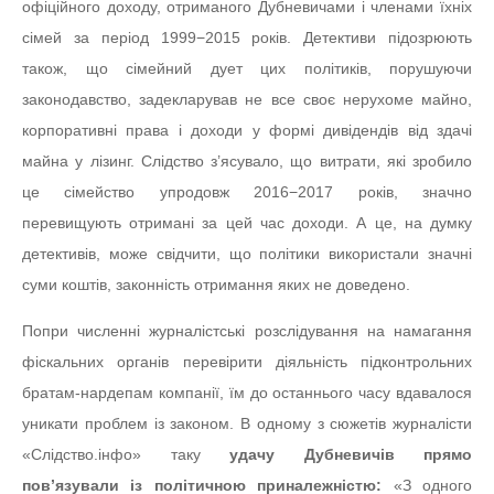
офіційного доходу, отриманого Дубневичами і членами їхніх
сімей за період 1999−2015 років. Детективи підозрюють
також, що сімейний дует цих політиків, порушуючи
законодавство, задекларував не все своє нерухоме майно,
корпоративні права і доходи у формі дивідендів від здачі
майна у лізинг. Слідство з’ясувало, що витрати, які зробило
це сімейство упродовж 2016−2017 років, значно
перевищують отримані за цей час доходи. А це, на думку
детективів, може свідчити, що політики використали значні
суми коштів, законність отримання яких не доведено.
Попри численні журналістські розслідування на намагання
фіскальних органів перевірити діяльність підконтрольних
братам-нардепам компанії, їм до останнього часу вдавалося
уникати проблем із законом. В одному з сюжетів журналісти
«Слідство.інфо» таку
удачу Дубневичів прямо
пов’язували із політичною приналежністю:
«З одного