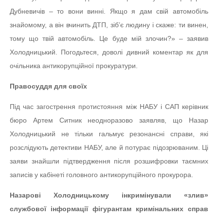
Дубневичів – то вони винні. Якщо я дам свій автомобіль
знайомому, а він вчинить ДТП, зіб’є людину і скаже: ти винен,
тому що твій автомобіль. Це буде мій злочин?» – заявив
Холодницький. Погодьтеся, доволі дивний коментар як для
очільника антикорупційної прокуратури.
Правосуддя для своїх
Під час загострення протистояння між НАБУ і САП керівник
бюро Артем Ситник неодноразово заявляв, що Назар
Холодницький не тільки гальмує резонансні справи, які
розслідують детективи НАБУ, але й потурає підозрюваним. Ці
заяви знайшли підтвердження після розшифровки таємних
записів у кабінеті головного антикорупційного прокурора.
Назарові Холодницькому інкримінували «злив»
службової інформації фігурантам кримінальних справ