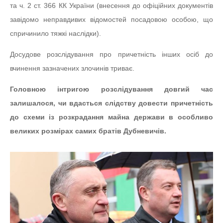
та ч. 2 ст. 366 КК України (внесення до офіційних документів
завідомо неправдивих відомостей посадовою особою, що
спричинило тяжкі наслідки).
Досудове розслідування про причетність інших осіб до
вчинення зазначених злочинів триває.
Головною інтригою розслідування довгий час
залишалося, чи вдасться слідству довести причетність
до схеми із розкрадання майна держави в особливо
великих розмірах самих братів Дубневичів.