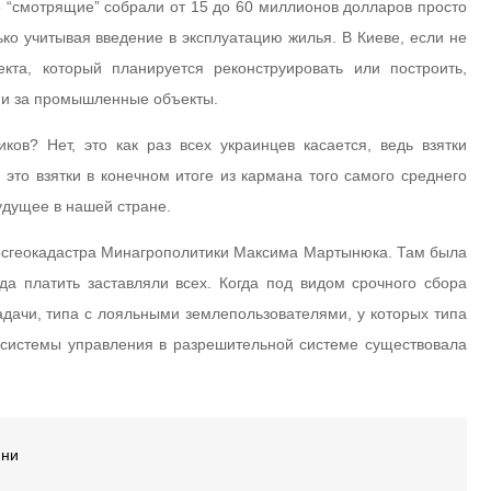
о “смотрящие” собрали от 15 до 60 миллионов долларов просто
ко учитывая введение в эксплуатацию жилья. В Киеве, если не
кта, который планируется реконструировать или построить,
 и за промышленные объекты.
ов? Нет, это как раз всех украинцев касается, ведь взятки
это взятки в конечном итоге из кармана того самого среднего
будущее в нашей стране.
осгеокадастра Минагрополитики Максима Мартынюка. Там была
да платить заставляли всех. Когда под видом срочного сбора
адачи, типа с лояльными землепользователями, у которых типа
 системы управления в разрешительной системе существовала
ини