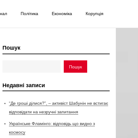
інал
Політика
Економіка
Корупція
Пошук
Пошук
Недавні записи
“Де гроші ділися?”, – активіст Шабунін не встигає
відповідати на незручні запитання
Українське Фламінго: відповідь що видно з
космосу