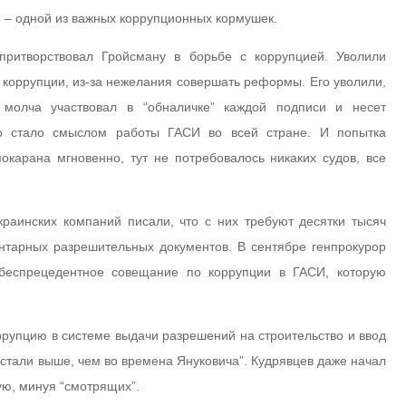
и – одной из важных коррупционных кормушек.
ритворствовал Гройсману в борьбе с коррупцией. Уволили
й коррупции, из-за нежелания совершать реформы. Его уволили,
 молча участвовал в “обналичке” каждой подписи и несет
вно стало смыслом работы ГАСИ во всей стране. И попытка
окарана мгновенно, тут не потребовалось никаких судов, все
краинских компаний писали, что с них требуют десятки тысяч
тарных разрешительных документов. В сентябре генпрокурор
беспрецедентное совещание по коррупции в ГАСИ, которую
рупцию в системе выдачи разрешений на строительство и ввод
 стали выше, чем во времена Януковича”. Кудрявцев даже начал
ю, минуя “смотрящих”.