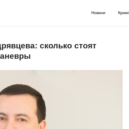
Новини
Крим
-UA NET
надійне джерело новин та експертних думок
рявцева: сколько стоят
маневры