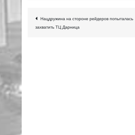
Навігація
Нацдружина на стороне рейдеров попыталась
захватить ТЦ Дарница
записів