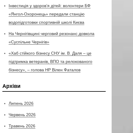
Інвестиція у здоров’я дітей: волонтери БФ
«Янгол-Охоронець» передали станцію
водопідготовки спортивній школі Києва
На Чернігівщині черговий резонанс довкола
«Суспільне Чернігів»
«Хаб стійкого бізнесу СНУ ім. В. Даля – це
підтримка ветеранів, ВПО та релокованого
бізнесу», – голова НР Вілен Фаталов
Архіви
Липень 2026
Червень 2026
Травень 2026