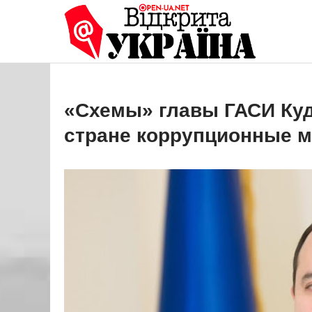
Перейти
до
Open
Це ваше 
вмісту
«Схемы» главы ГАСИ Куд
стране коррупционные 