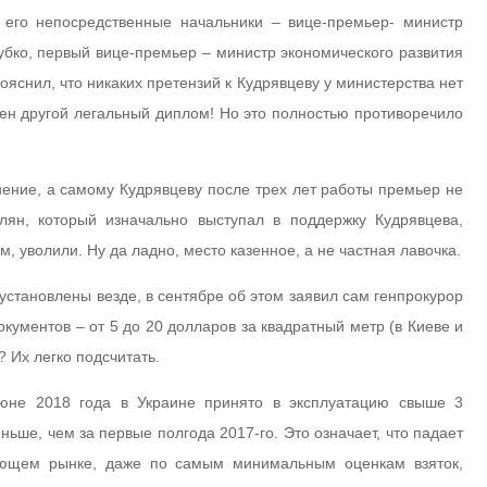
 его непосредственные начальники – вице-премьер- министр
убко, первый вице-премьер – министр экономического развития
пояснил, что никаких претензий к Кудрявцеву у министерства нет
лен другой легальный диплом! Но это полностью противоречило
ение, а самому Кудрявцеву после трех лет работы премьер не
лян, который изначально выступал в поддержку Кудрявцева,
, уволили. Ну да ладно, место казенное, а не частная лавочка.
установлены везде, в сентябре об этом заявил сам генпрокурор
кументов – от 5 до 20 долларов за квадратный метр (в Киеве и
 Их легко подсчитать.
июне 2018 года в Украине принято в эксплуатацию свыше 3
ьше, чем за первые полгода 2017-го. Это означает, что падает
ающем рынке, даже по самым минимальным оценкам взяток,