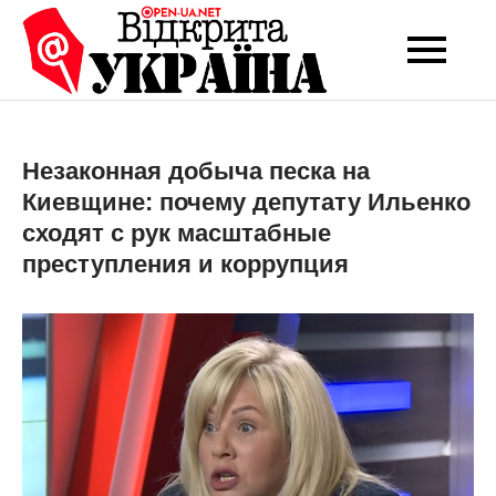
Перейти
до
Open-UA
Це ваше надійне
вмісту
джерело новин та
NET
експертних думок
Незаконная добыча песка на
Киевщине: почему депутату Ильенко
сходят с рук масштабные
преступления и коррупция