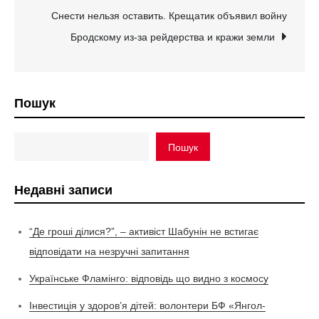
Снести нельзя оставить. Крещатик объявил войну
Бродскому из-за рейдерства и кражи земли
Пошук
Пошук
Недавні записи
“Де гроші ділися?”, – активіст Шабунін не встигає
відповідати на незручні запитання
Українське Фламінго: відповідь що видно з космосу
Інвестиція у здоров’я дітей: волонтери БФ «Янгол-