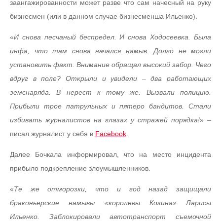
заангажированности может разве что сам начесный на руку
бизнесмен (или в данном случае бизнесменша Ильенко).
«
И снова песчаный беспредел. И снова Ходосеевка. Была
инфа, что там снова начался намыв. Долго не могли
установить факт. Внимание обращал высокий забор. Чего
вдруг в поле? Открыли и увидели – два работающих
земснаряда. В нерест к тому же. Вызвали полицию.
Прибыли трое патрульных и пятеро бандитов. Стали
избивать журналистов на глазах у стражей порядка!
» –
писал журналист у себя в
Facebook
.
Далее Бочкала информировал, что на место инцидента
прибыло подкрепление злоумышленников.
«
Те же отморозки, что и год назад защищали
браконьерские намывы «королевы Козина» Ларисы
Ильенко. Заблокировали автотранспорт съемочной