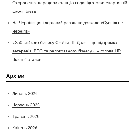
Охоронець» передали станцію водопідготовки спортивній
школі Києва
На Чернігівщині черговий резонанс довкола «Суспільне
Чернігів»
«Хаб стійкого бізнесу СНУ ім. В. Даля – це підтримка
ветеранів, ВПО та релокованого бізнесу», – голова НР
Вілен Фаталов
Архіви
Липень 2026
Червень 2026
Травень 2026
Квітень 2026