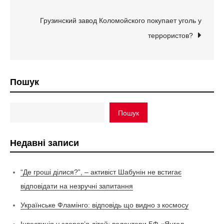
записів
Грузинский завод Коломойского покупает уголь у
террористов?
Пошук
Пошук
Недавні записи
“Де гроші ділися?”, – активіст Шабунін не встигає
відповідати на незручні запитання
Українське Фламінго: відповідь що видно з космосу