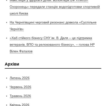
Інвестиція у здоров’я дітей: волонтери БФ «Янгол-
Охоронець» передали станцію водопідготовки спортивній
школі Києва
На Чернігівщині черговий резонанс довкола «Суспільне
Чернігів»
«Хаб стійкого бізнесу СНУ ім. В. Даля – це підтримка
ветеранів, ВПО та релокованого бізнесу», – голова НР
Вілен Фаталов
Архіви
Липень 2026
Червень 2026
Травень 2026
Квітень 2026