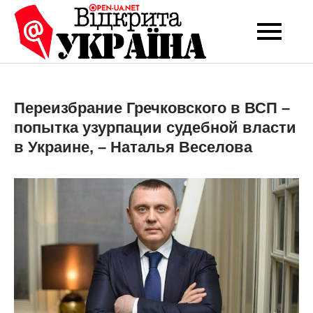
Перейти
до
Open-UA
Це ваше надійне
вмісту
джерело новин та
NET
експертних думок
Переизбрание Гречковского в ВСП –
попытка узурпации судебной власти
в Украине, – Наталья Веселова