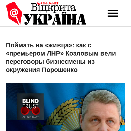
Перейти
до
Open-UA
Це ваше надійне
вмісту
джерело новин та
NET
експертних думок
Поймать на «живца»: как с
«премьером ЛНР» Козловым вели
переговоры бизнесмены из
окружения Порошенко