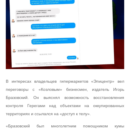
В интересах владельцев гипермаркетов «Эпицентр» вел
переговоры с «Козловым» бизнесмен, издатель Игорь
Бразовский. Он выяснял возможность восстановления
контроля Герегами над объектами на оккупированных
территориях и ссылался на «доступ к телу».
«Бразовский был многолетним помощником кумы