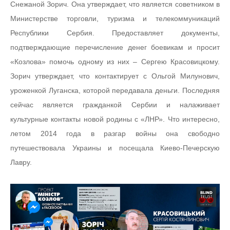
Снежаной Зорич. Она утверждает, что является советником в
Министерстве торговли, туризма и телекоммуникаций
Республики Сербия. Предоставляет документы,
подтверждающие перечисление денег боевикам и просит
«Козлова» помочь одному из них – Сергею Красовицкому.
Зорич утверждает, что контактирует с Ольгой Милунович,
уроженкой Луганска, которой передавала деньги. Последняя
сейчас является гражданкой Сербии и налаживает
культурные контакты новой родины с «ЛНР». Что интересно,
летом 2014 года в разгар войны она свободно
путешествовала Украины и посещала Киево-Печерскую
Лавру.