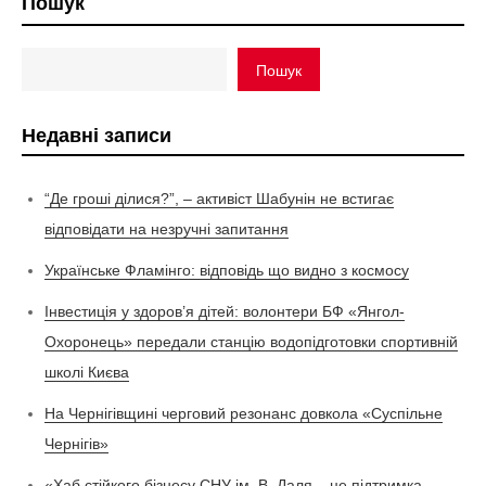
Пошук
Пошук
Недавні записи
“Де гроші ділися?”, – активіст Шабунін не встигає
відповідати на незручні запитання
Українське Фламінго: відповідь що видно з космосу
Інвестиція у здоров’я дітей: волонтери БФ «Янгол-
Охоронець» передали станцію водопідготовки спортивній
школі Києва
На Чернігівщині черговий резонанс довкола «Суспільне
Чернігів»
«Хаб стійкого бізнесу СНУ ім. В. Даля – це підтримка