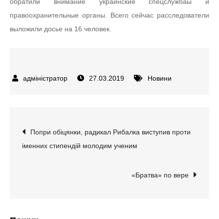
обратили внимание украинские спецслужбаы и
правоохранительные органы. Всего сейчас расследователи
выложили досье на 16 человек.
27.03.2019
Новини
Навігація
Попри обіцянки, радикал Рибалка виступив проти
іменних стипендій молодим ученим
записів
«Братва» по вере