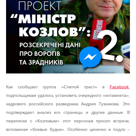
Как сообщает группа «Слепой траст» в
Facebook
,
подпольщикам удалось установить очередного «ихтамнета»,
кадрового российского разведчика Андрея Тузникова. Это
подтверждает анализ его страницы и другие данные. В
переписке с «Козловым» этот персонаж просил встречи,
вспоминая «боевые будни». Особенно цинично и подло –