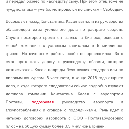
и передал бизнес по наследству сыну. При этом отец тоже не
чужд политики – уже баллотировался по спискам «Свободы».
Восемь лет назад Константина Касая выгнали из руководства
облавтодора из-за уголовного дела по растрате средств.
Спустя некоторое время он всплыл в бизнесе, основав с
женой компанию с уставным капиталом в 5 миллионов
гривен. Но качеством работы особо не прославился. Зато
смог протоптать дорогу к руководству области, которое
«отписывало» Касаю подряды безо всяких тендеров или по
липовым конкурсам. В частности, в конце 2018 года открыто
дело, в ходе которого следователи сейчас подробно изучают
договора компании Контантина Касая с аэропортом
Полтавы,
подозревая
руководство аэропорта в
злоупотреблениях и сговоре с подрядчиками. Речь идет о
четырех договорах аэропорта с ООО «Полтавабудсервис
плюс» на общую сумму более 3,5 миллиона гривен.