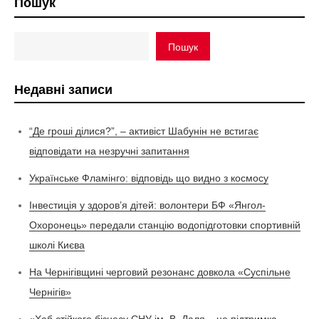
Пошук
Пошук
Недавні записи
“Де гроші ділися?”, – активіст Шабунін не встигає
відповідати на незручні запитання
Українське Фламінго: відповідь що видно з космосу
Інвестиція у здоров’я дітей: волонтери БФ «Янгол-
Охоронець» передали станцію водопідготовки спортивній
школі Києва
На Чернігівщині черговий резонанс довкола «Суспільне
Чернігів»