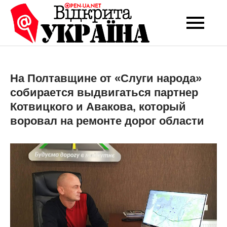
Перейти
до
Open-UA
Це ваше надійне
вмісту
джерело новин та
NET
експертних думок
На Полтавщине от «Слуги народа»
собирается выдвигаться партнер
Котвицкого и Авакова, который
воровал на ремонте дорог области