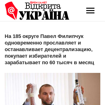
Перейти
до
Open-UA
Це ваше надійне
вмісту
джерело новин та
NET
експертних думок
На 185 округе Павел Филипчук
одновременно прославляет и
останавливает децентрализацию,
покупает избирателей и
зарабатывает по 60 тысяч в месяц