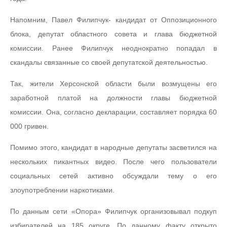
Напомним, Павел Филипчук- кандидат от Оппозиционного
блока, депутат областного совета и глава бюджетной
комиссии. Ранее Филипчук неоднократно попадал в
скандалы связанные со своей депутатской деятельностью.
Так, жители Херсонской области были возмущены его
заработной платой на должности главы бюджетной
комиссии. Она, согласно декларации, составляет порядка 60
000 гривен.
Помимо этого, кандидат в народные депутаты засветился на
нескольких пикантных видео. После чего пользователи
социальных сетей активно обсуждали тему о его
злоупотреблении наркотиками.
По данным сети «Опора» Филипчук организовывал подкуп
избирателей на 185 округе. По данному факту открыто