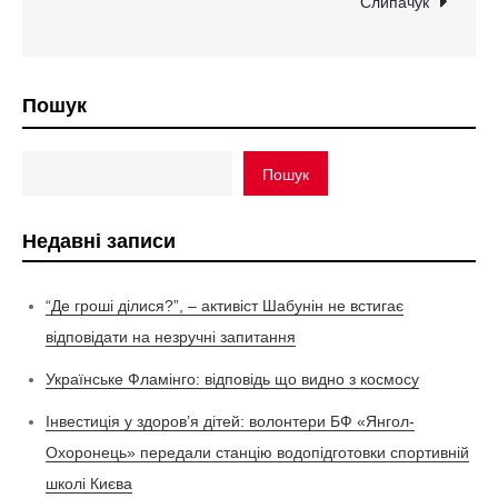
Слипачук
Пошук
Пошук
Недавні записи
“Де гроші ділися?”, – активіст Шабунін не встигає
відповідати на незручні запитання
Українське Фламінго: відповідь що видно з космосу
Інвестиція у здоров’я дітей: волонтери БФ «Янгол-
Охоронець» передали станцію водопідготовки спортивній
школі Києва