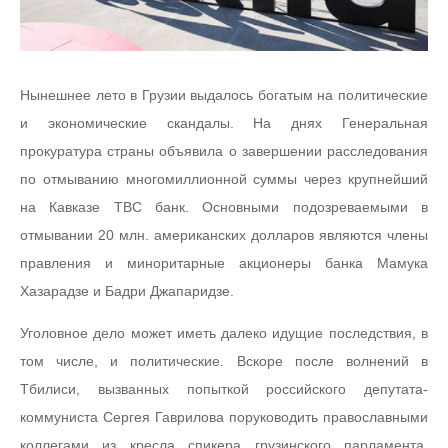
Нынешнее лето в Грузии выдалось богатым на политические
и экономические скандалы. На днях Генеральная
прокуратура страны объявила о завершении расследования
по отмыванию многомиллионной суммы через крупнейший
на Кавказе TBC банк. Основными подозреваемыми в
отмывании 20 млн. американских долларов являются члены
правления и миноритарные акционеры банка Мамука
Хазарадзе и Бадри Джапаридзе.
Уголовное дело может иметь далеко идущие последствия, в
том числе, и политические. Вскоре после волнений в
Тбилиси, вызванных попыткой российского депутата-
коммуниста Сергея Гаврилова поруководить православными
коллегами из кресла спикера грузинского парламента,