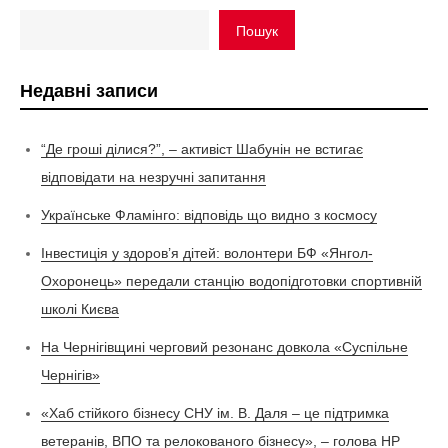
Пошук
Недавні записи
“Де гроші ділися?”, – активіст Шабунін не встигає
відповідати на незручні запитання
Українське Фламінго: відповідь що видно з космосу
Інвестиція у здоров’я дітей: волонтери БФ «Янгол-
Охоронець» передали станцію водопідготовки спортивній
школі Києва
На Чернігівщині черговий резонанс довкола «Суспільне
Чернігів»
«Хаб стійкого бізнесу СНУ ім. В. Даля – це підтримка
ветеранів, ВПО та релокованого бізнесу», – голова НР