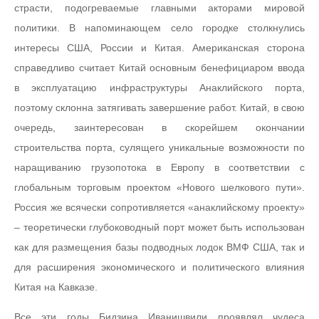
страсти, подогреваемые главными акторами мировой
политики. В напоминающем село городке столкнулись
интересы США, России и Китая. Американская сторона
справедливо считает Китай основным бенефициаром ввода
в эксплуатацию инфраструктуры Анаклийского порта,
поэтому склонна затягивать завершение работ. Китай, в свою
очередь, заинтересован в скорейшем окончании
строительства порта, сулящего уникальные возможности по
наращиванию грузопотока в Европу в соответствии с
глобальным торговым проектом «Нового шелкового пути».
Россия же всячески сопротивляется «анаклийскому проекту»
– теоретически глубоководный порт может быть использован
как для размещения базы подводных лодок ВМФ США, так и
для расширения экономического и политического влияния
Китая на Кавказе.
Все эти годы Бидзина Иванишвили проявлял чудеса