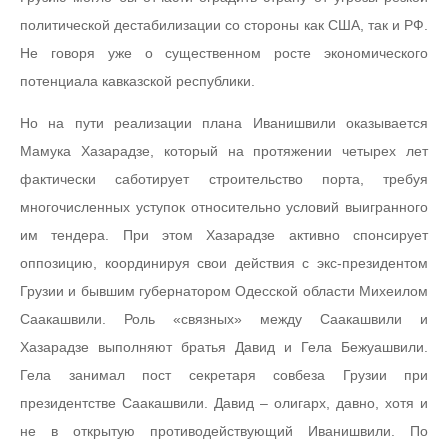
политической дестабилизации со стороны как США, так и РФ.
Не говоря уже о существенном росте экономического
потенциала кавказской республики.
Но на пути реализации плана Иванишвили оказывается
Мамука Хазарадзе, который на протяжении четырех лет
фактически саботирует строительство порта, требуя
многочисленных уступок относительно условий выигранного
им тендера. При этом Хазарадзе активно спонсирует
оппозицию, координируя свои действия с экс-президентом
Грузии и бывшим губернатором Одесской области Михеилом
Саакашвили. Роль «связных» между Саакашвили и
Хазарадзе выполняют братья Давид и Гела Бежуашвили.
Гела занимал пост секретаря совбеза Грузии при
президентстве Саакашвили. Давид – олигарх, давно, хотя и
не в открытую противодействующий Иванишвили. По