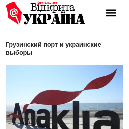
Перейти
до
Open-UA
Це ваше надійне
вмісту
джерело новин та
NET
експертних думок
Грузинский порт и украинские
выборы