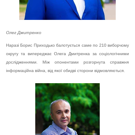
Олег Дмитренко
Наразі Борис Приходько балотується саме по 210 виборчому
округу та випереджає Олега Дмитренка за соціологічними
дослідженнями. Між опонентами розгорнута справжня
інформаційна війна, від якої обидві сторони відмовляються.