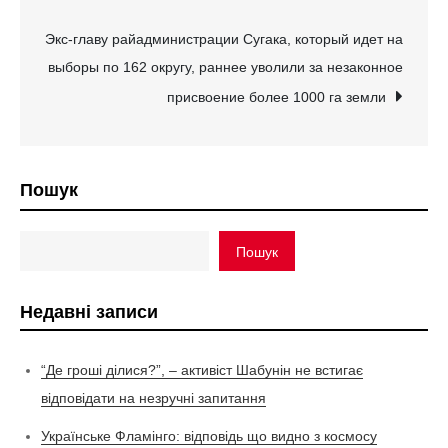
записів
Экс-главу райадминистрации Сугака, который идет на
выборы по 162 округу, раннее уволили за незаконное
присвоение более 1000 га земли
Пошук
Пошук
Недавні записи
“Де гроші ділися?”, – активіст Шабунін не встигає
відповідати на незручні запитання
Українське Фламінго: відповідь що видно з космосу