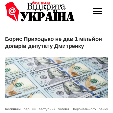
Перейти
до
Open-UA
Це ваше надійне
вмісту
джерело новин та
NET
експертних думок
Борис Приходько не дав 1 мільйон
доларів депутату Дмитренку
Колишній перший заступник голови Національного банку